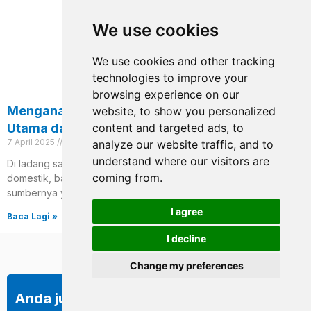
We use cookies
We use cookies and other tracking
technologies to improve your
browsing experience on our
Menganalisis Pengangkutan Alibaba: Pautan
website, to show you personalized
content and targeted ads, to
Utama dan Strategi Penjimatan Kos
7 April 2025
Tiada komen
analyze our website traffic, and to
understand where our visitors are
Di ladang salib – perdagangan sempadan dan logistik pukal
coming from.
domestik, barang alibaba, dengan keupayaan integrasi
sumbernya yang kuat dan perkhidmatan profesional, mempunyai
W
I agree
Baca Lagi »
h
I decline
a
t
Change my preferences
s
a
Anda juga akan mendapat laporan