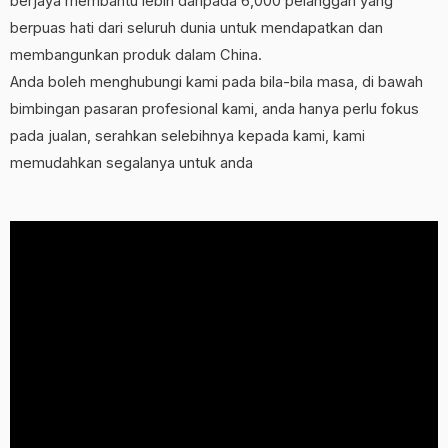
berjaya membantu lebih daripada 6,000 pelanggan yang
berpuas hati dari seluruh dunia untuk mendapatkan dan
membangunkan produk dalam China.
Anda boleh menghubungi kami pada bila-bila masa, di bawah
bimbingan pasaran profesional kami, anda hanya perlu fokus
pada jualan, serahkan selebihnya kepada kami, kami
memudahkan segalanya untuk anda