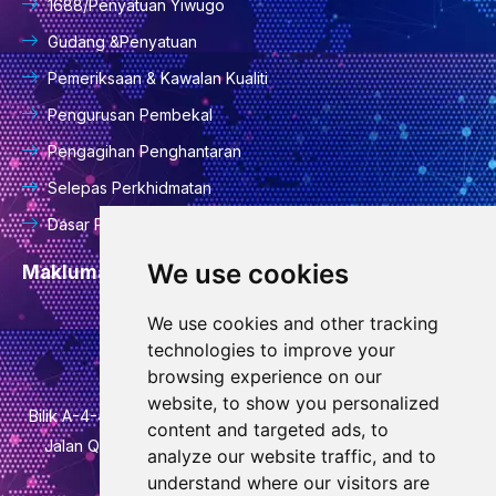
1688/Penyatuan Yiwugo
Gudang &Penyatuan
Pemeriksaan & Kawalan Kualiti
Pengurusan Pembekal
Pengagihan Penghantaran
Selepas Perkhidmatan
Dasar Privasi
We use cookies
Maklumat Hubungan
We use cookies and other tracking
info@goodcansourcing.com
technologies to improve your
browsing experience on our
website, to show you personalized
Bilik A-4-420, Tingkat 4, Bangunan 1, No. 778, Jalan Jinfan,
content and targeted ads, to
Jalan Qiubin, Daerah Wucheng, Bandar Jinhua, Wilayah
analyze our website traffic, and to
Zhejiang
understand where our visitors are