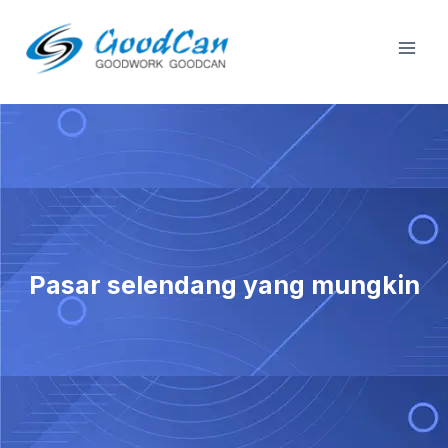
Langkau
Mai
ke
Men
kandungan
Pasar selendang yang mungkin