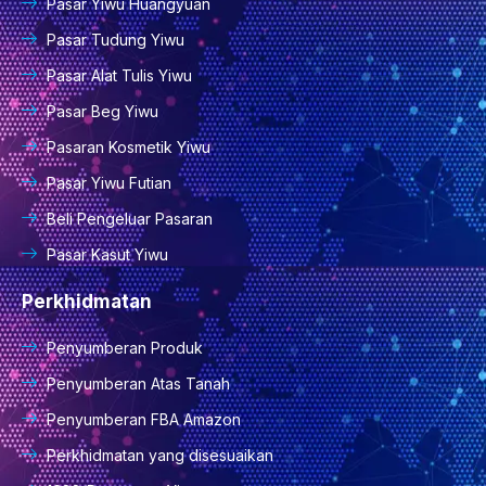
Pasar Yiwu Huangyuan
Pasar Tudung Yiwu
Pasar Alat Tulis Yiwu
Pasar Beg Yiwu
Pasaran Kosmetik Yiwu
Pasar Yiwu Futian
Beli Pengeluar Pasaran
Pasar Kasut Yiwu
Perkhidmatan
Penyumberan Produk
Penyumberan Atas Tanah
Penyumberan FBA Amazon
Perkhidmatan yang disesuaikan