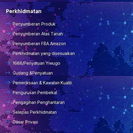
Perkhidmatan
Penyumberan Produk
Penyumberan Atas Tanah
Penyumberan FBA Amazon
Perkhidmatan yang disesuaikan
1688/Penyatuan Yiwugo
Gudang &Penyatuan
Pemeriksaan & Kawalan Kualiti
Pengurusan Pembekal
Pengagihan Penghantaran
Selepas Perkhidmatan
Dasar Privasi