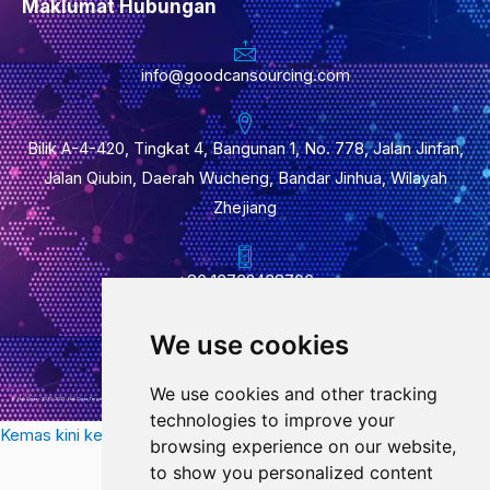
Maklumat Hubungan
info@goodcansourcing.com
Bilik A-4-420, Tingkat 4, Bangunan 1, No. 778, Jalan Jinfan,
Jalan Qiubin, Daerah Wucheng, Bandar Jinhua, Wilayah
Zhejiang
+86 13732438706
We use cookies
We use cookies and other tracking
© Hak Cipta – 2010-2021 : Hak Cipta Terpelihara.
technologies to improve your
Kemas kini keutamaan kuki
browsing experience on our website,
to show you personalized content