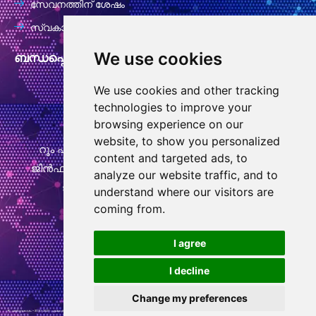
സേവനത്തിന് ശേഷം
സ്വകാര്യതാ നയം
We use cookies
ബന്ധപ്പെടാനുള്ള വിവരങ്ങൾ
We use cookies and other tracking
info@goodcansourcing.com
technologies to improve your
browsing experience on our
website, to show you personalized
റൂം എ-4-420, നാലാം നില, കെട്ടിടം 1, നമ്പർ 778,
content and targeted ads, to
ജിൻഫാൻ സ്ട്രീറ്റ്, ക്യുബിൻ സ്ട്രീറ്റ്, വുചെങ് ജില്ല,
analyze our website traffic, and to
ജിൻഹുവ സിറ്റി, സെജിയാങ് പ്രവിശ്യ
understand where our visitors are
coming from.
+86 13732438706
W
I agree
h
I decline
a
t
Change my preferences
s
© പകർപ്പവകാശം – 2010-2021 : എല്ലാ അവകാശങ്ങളും നിക്ഷിപ്തം.