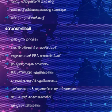
യിവു ഫ്യൂഷ്യൻ മാർക്കറ്റ്
മാർക്കറ്റ് നിർമ്മാതാക്കളെ വാങ്ങുക
യിവു ഷൂസ് മാർക്കറ്റ്
സേവനങ്ങൾ
ഉൽപ്പന്ന ഉറവിടം
ഓൺ-ഗ്രൗണ്ട് സോഴ്‌സിംഗ്
ആമസോൺ FBA സോഴ്‌സിംഗ്
ഇഷ്ടാനുസൃത സേവനം
1688/Yiwugo ഏകീകരണം
വെയർഹൗസ് &ഏകീകരണം
പരിശോധന & ഗുണനിലവാര നിയന്ത്രണം
സപ്ലയർ മാനേജ്മെൻ്റ്
ഷിപ്പിംഗ് വിതരണം