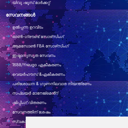
യിവു ഷൂസ് മാർക്കറ്റ്
സേവനങ്ങൾ
ഉൽപ്പന്ന ഉറവിടം
ഓൺ-ഗ്രൗണ്ട് സോഴ്‌സിംഗ്
ആമസോൺ FBA സോഴ്‌സിംഗ്
ഇഷ്ടാനുസൃത സേവനം
1688/Yiwugo ഏകീകരണം
വെയർഹൗസ് &ഏകീകരണം
പരിശോധന & ഗുണനിലവാര നിയന്ത്രണം
സപ്ലയർ മാനേജ്മെൻ്റ്
ഷിപ്പിംഗ് വിതരണം
സേവനത്തിന് ശേഷം
സ്വകാര്യതാ നയം