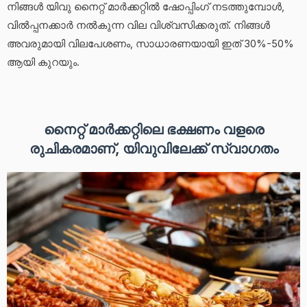
നിങ്ങൾ യിവു നൈറ്റ് മാർക്കറ്റിൽ ഷോപ്പിംഗ് നടത്തുമ്പോൾ,
വിൽപ്പനക്കാർ നൽകുന്ന വില വിശ്വസിക്കരുത്. നിങ്ങൾ
അവരുമായി വിലപേശണം, സാധാരണയായി ഇത് 30%-50%
ആയി കുറയും.
നൈറ്റ് മാർക്കറ്റിലെ ഭക്ഷണം വളരെ
രുചികരമാണ്, യിവുവിലേക്ക് സ്വാഗതം