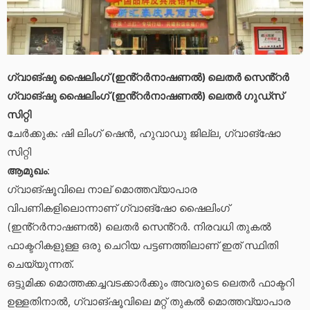
ഗ്വാങ്‌ഷു ഷൈലിംഗ് (ഇൻ്റർനാഷണൽ) ലെതർ സെൻ്റർ
ഗ്വാങ്‌ഷു ഷൈലിംഗ് (ഇൻ്റർനാഷണൽ) ലെതർ ഗുഡ്‌സ്
സിറ്റി
ചേർക്കുക: ഷി ലിംഗ് ഷെൻ, ഹുവാഡു ജില്ല, ഗ്വാങ്‌ഷോ
സിറ്റി
ആമുഖം
:
ഗ്വാങ്‌ഷൂവിലെ നാല് മൊത്തവ്യാപാര
വിപണികളിലൊന്നാണ് ഗ്വാങ്‌ഷോ ഷൈലിംഗ്
(ഇൻ്റർനാഷണൽ) ലെതർ സെൻ്റർ. നിരവധി തുകൽ
ഫാക്ടറികളുള്ള ഒരു ചെറിയ പട്ടണത്തിലാണ് ഇത് സ്ഥിതി
ചെയ്യുന്നത്.
ഒട്ടുമിക്ക മൊത്തക്കച്ചവടക്കാർക്കും അവരുടെ ലെതർ ഫാക്ടറി
ഉള്ളതിനാൽ, ഗ്വാങ്‌ഷൂവിലെ മറ്റ് തുകൽ മൊത്തവ്യാപാര