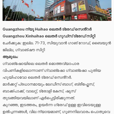
Guangzhou ന്യൂ Huihao ലെതർ ട്രേഡ് സെൻ്റർ
Guangzhou Xinhuihao ലെതർ ഗുഡ്സ് ട്രേഡ് സിറ്റി
ചേർക്കുക: ഇല്ല. 71-73, സിയുവാൻ ഗാങ് റോഡ്, ബൈയുൻ
ജില്ല, ഗ്വാങ്‌ഷൗ സിറ്റി
ആമുഖം
:
ഗ്വാങ്‌ഷോയിലെ ലെതർ മൊത്തവ്യാപാര
വിപണികളിലൊന്നാണ് ഗ്വാങ്‌ഷോ ഗ്വാങ്‌ഷോ പുതിയ
ഹുയിഹാവോ ലെതർ ട്രേഡ് സെൻ്റർ.
മാർക്കറ്റ് പ്രധാനമായും ലേഡീസ് ബാഗ്, ബ്രീഫ്കേസ്,
ബാക്ക്പാക്ക്, വാലറ്റ്, ട്രോളി കേസ്, ഷൂസ്
തുടങ്ങിയവയിലാണ് ഏർപ്പെട്ടിരിക്കുന്നത്.
കുറഞ്ഞ, ഇടത്തരം, ഉയർന്ന ഗ്രേഡ് ഉള്ള ഇവിടെയുള്ള
ഉൽപ്പന്നങ്ങൾ, വില ന്യായമാണ്, ഗുണനിലവാരം പൊതുവെ