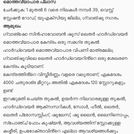
മൊത്തവ്യാപാര പ്ലാസ
ചേർക്കുക: 1 മുതൽ 6 വരെ നിലകൾ നമ്പർ 39, വെസ്റ്റ്
സ്റ്റേഷൻ റോഡ്, യുഎക്സിയു ജില്ല, ഗ്വാങ്‌ഷു നഗരം
ആമുഖം
:
ഗ്വാങ്‌ഷോ സിൻഹാവോബൻ ഷൂസ് ലെതർ ഹാർഡ്‌വെയർ
മൊത്തവ്യാപാര കേന്ദ്രം ഒരു സമഗ്ര തുകൽ
ഹാർഡ്‌വെയർ മൊത്തവ്യാപാര വിപണി മാത്രമല്ല,
ഗ്വാങ്‌ഷൂവിലെ ലെതർ ഹാർഡ്‌വെയറിൻ്റെ ഒരു ശേഖരണ
കേന്ദ്രം കൂടിയാണ്.
കേന്ദ്രത്തിൻ്റെ വിസ്തീർണ്ണം വളരെ വലുതാണ്, ഏകദേശം
4000 ചതുരശ്ര മീറ്ററും അതിൽ ഏകദേശം 120 സ്റ്റോറുകളും
ഉണ്ട്
ഇറക്കുമതി ചെയ്ത തുകൽ, ഉയർന്ന നിലവാരമുള്ള തുകൽ,
ഹാർഡ്‌വെയർ ആക്‌സസറികൾ, സോൾ, ഹീൽ, ലെതർ,
ലെതർ പ്രോസസ്സിംഗ്, ഷൂലേസ്, ഷൂ ലൈൻ, ലൈനിനൊപ്പം,
സ്‌പോഞ്ച് ഫോം കുഷ്യൻ, ആവശ്യത്തിന് സ്റ്റോക്കുള്ള
കശ്മീരി, ഉപഭോക്താവിൻ്റെ എല്ലാ ആവശ്യങ്ങൾക്കും