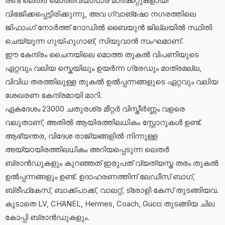
രണ്ട് ലെതർ മൊത്തവ്യാപാര മാർക്കറ്റുകളായി
വിഭജിക്കപ്പെട്ടിരിക്കുന്നു, അവ ഗ്വാങ്‌ഷോ നഗരത്തിലെ
ജിഫാംഗ് നോർത്ത് റോഡിൽ ബൈയുൻ ജില്ലയിൽ സ്ഥിതി
ചെയ്യുന്ന ഗുയ്‌ഹുഗാങ്, സിയുവാൻ സംഘമാണ്.
ഈ കേന്ദ്രം ചൈനയിലെ മൊത്ത തുകൽ വിപണിയുടെ
ഏറ്റവും വലിയ സ്കെയിലും ഉയർന്ന ഗ്രേഡും മാത്രമല്ല,
വിവിധ തരത്തിലുള്ള തുകൽ ഉൽപ്പന്നങ്ങളുടെ ഏറ്റവും വലിയ
ശേഖരണ കേന്ദ്രമായി മാറി.
ഏകദേശം 23000 ചതുരശ്ര മീറ്റർ വിസ്തീർണ്ണം വളരെ
വലുതാണ്, അതിൽ ആയിരത്തിലധികം സ്റ്റോറുകൾ ഉണ്ട്.
ആഭ്യന്തര, വിദേശ രാജ്യങ്ങളിൽ നിന്നുള്ള
അയ്യായിരത്തിലധികം അറിയപ്പെടുന്ന ലെതർ
ബ്രാൻഡുകളും കുറഞ്ഞത് ഇരുപത് വ്യത്യസ്ത തരം തുകൽ
ഉൽപ്പന്നങ്ങളും ഉണ്ട്. ഉദാഹരണത്തിന് ലേഡീസ് ബാഗ്,
ബ്രീഫ്‌കേസ്, ബാക്ക്‌പാക്ക്, വാലറ്റ്, ട്രോളി കേസ് തുടങ്ങിയവ.
കൂടാതെ LV, CHANEL, Hermes, Coach, Gucci തുടങ്ങിയ ചില
കോപ്പി ബ്രാൻഡുകളും.