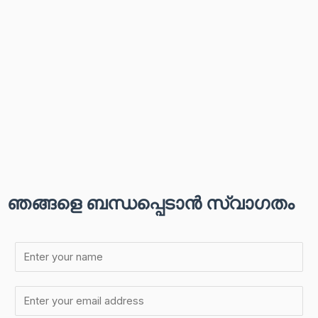
ഞങ്ങളെ ബന്ധപ്പെടാൻ സ്വാഗതം
പേ
ര്
*
ഇ
മെ