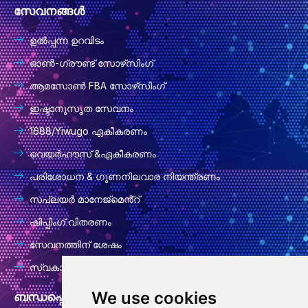
സേവനങ്ങൾ
ഉൽപ്പന്ന ഉറവിടം
ഓൺ-ഗ്രൗണ്ട് സോഴ്‌സിംഗ്
ആമസോൺ FBA സോഴ്‌സിംഗ്
ഇഷ്ടാനുസൃത സേവനം
1688/Yiwugo ഏകീകരണം
വെയർഹൗസ് &ഏകീകരണം
പരിശോധന & ഗുണനിലവാര നിയന്ത്രണം
സപ്ലയർ മാനേജ്മെൻ്റ്
ഷിപ്പിംഗ് വിതരണം
സേവനത്തിന് ശേഷം
സ്വകാര്യതാ നയം
We use cookies
ബന്ധപ്പെടാനുള്ള വിവരങ്ങൾ