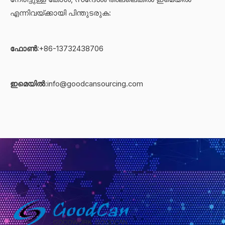
e
ന്ദേ
എന്നിവയ്‌ക്കായി പിന്തുടരുക:
x
ശം
t
*
ഫോൺ
:+86-13732438706
ഇമെയിൽ
:info@goodcansourcing.com