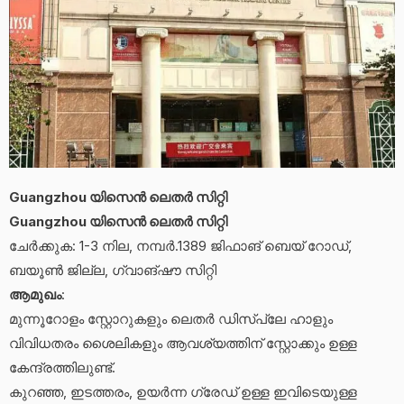
Guangzhou യിസെൻ ലെതർ സിറ്റി
Guangzhou യിസെൻ ലെതർ സിറ്റി
ചേർക്കുക: 1-3 നില, നമ്പർ.1389 ജിഫാങ് ബെയ് റോഡ്,
ബയൂൺ ജില്ല, ഗ്വാങ്‌ഷൗ സിറ്റി
ആമുഖം
:
മുന്നൂറോളം സ്റ്റോറുകളും ലെതർ ഡിസ്പ്ലേ ഹാളും
വിവിധതരം ശൈലികളും ആവശ്യത്തിന് സ്റ്റോക്കും ഉള്ള
കേന്ദ്രത്തിലുണ്ട്.
കുറഞ്ഞ, ഇടത്തരം, ഉയർന്ന ഗ്രേഡ് ഉള്ള ഇവിടെയുള്ള