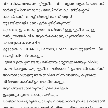
വിപണിയെ അപേക്ഷിച്ച് ഇവിടെ വില വളരെ ആകർഷകമാണ്.
മാർക്കറ്റ് പ്രധാനമായും ലേഡീസ് ബാഗ്, ബ്രീഫ്കേസ്,
ബാക്ക്പാക്ക്, വാലറ്റ്, ട്രോളി കേസ്, ഷൂസ്
തുടങ്ങിയവയിലാണ് ഏർപ്പെട്ടിരിക്കുന്നത്.
കുറഞ്ഞ, ഇടത്തരം, ഉയർന്ന ഗ്രേഡ് ഉള്ള ഇവിടെയുള്ള
ഉൽപ്പന്നങ്ങൾ, വില ആകർഷകമാണ്, ഗുണനിലവാരം
പൊതുവെ മോശമല്ല.
കൂടാതെ LV, CHANEL, Hermes, Coach, Gucci തുടങ്ങിയ ചില
കോപ്പി ബ്രാൻഡുകളും.
എല്ലാ ഉൽപ്പന്നങ്ങളും മതിയായ സ്റ്റോക്കോടെയും വിവിധ
ശൈലികളോടെയും ഇവിടെ ലഭ്യമാണ്. ഉപഭോക്താക്കൾക്ക്
അവർക്കാവശ്യമുള്ളത് ഇവിടെ നിന്ന് വാങ്ങാം, കൂടാതെ
നിർമ്മാതാക്കൾക്ക് ഉപഭോക്താക്കളുടെ
ആവശ്യങ്ങൾക്കനുസരിച്ച് ശൈലികൾ
ഇഷ്ടാനുസൃതമാക്കാനും കഴിയും.
രാജ്യമെമ്പാടുമുള്ള ധാരാളം വാങ്ങുന്നവർ ഇവിടെ വാങ്ങാൻ
വരുന്നു, കൂടാതെ ചൈനയിൽ നിന്ന് എല്ലാ പദങ്ങളിലേക്കും