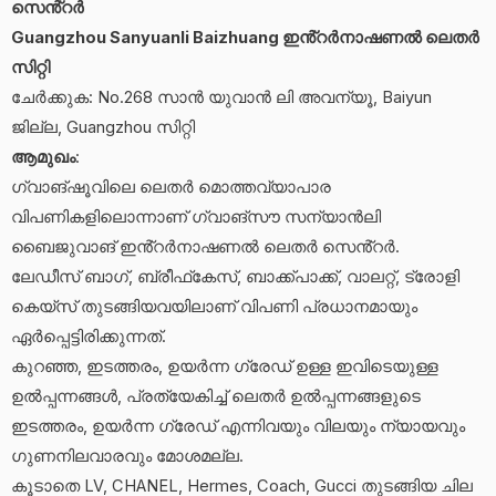
സെൻ്റർ
Guangzhou Sanyuanli Baizhuang ഇൻ്റർനാഷണൽ ലെതർ
സിറ്റി
ചേർക്കുക: No.268 സാൻ യുവാൻ ലി അവന്യൂ, Baiyun
ജില്ല, Guangzhou സിറ്റി
ആമുഖം
:
ഗ്വാങ്‌ഷൂവിലെ ലെതർ മൊത്തവ്യാപാര
വിപണികളിലൊന്നാണ് ഗ്വാങ്‌സൗ സന്യാൻലി
ബൈജുവാങ് ഇൻ്റർനാഷണൽ ലെതർ സെൻ്റർ.
ലേഡീസ് ബാഗ്, ബ്രീഫ്‌കേസ്, ബാക്ക്‌പാക്ക്, വാലറ്റ്, ട്രോളി
കെയ്‌സ് തുടങ്ങിയവയിലാണ് വിപണി പ്രധാനമായും
ഏർപ്പെട്ടിരിക്കുന്നത്.
കുറഞ്ഞ, ഇടത്തരം, ഉയർന്ന ഗ്രേഡ് ഉള്ള ഇവിടെയുള്ള
ഉൽപ്പന്നങ്ങൾ, പ്രത്യേകിച്ച് ലെതർ ഉൽപ്പന്നങ്ങളുടെ
ഇടത്തരം, ഉയർന്ന ഗ്രേഡ് എന്നിവയും വിലയും ന്യായവും
ഗുണനിലവാരവും മോശമല്ല.
കൂടാതെ LV, CHANEL, Hermes, Coach, Gucci തുടങ്ങിയ ചില