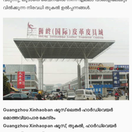
വിൽക്കുന്ന നിരവധി തുകൽ ഉൽപ്പന്നങ്ങൾ.
Guangzhou Xinhaoban ഷൂസ് ലെതർ ഹാർഡ്‌വെയർ
മൊത്തവ്യാപാര കേന്ദ്രം
Guangzhou Xinhaopan ഷൂസ്, തുകൽ, ഹാർഡ്വെയർ