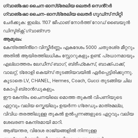
ഗ്വാങ്‌ഷോ ചൈന ഓസ്‌ട്രേലിയ ലെതർ സെൻ്റർ
ഗ്വാങ്‌ഷോ ചൈന-ഓസ്‌ട്രേലിയ ലെതർ ഗുഡ്‌സ് സിറ്റി
ചേർക്കുക: ഇല്ല. 1107 ജീഫാങ് നോർത്ത് റോഡ് ബൈയുൻ
ഡിസ്ട്രിക്റ്റ് ഗ്വാങ്‌സൗ
ആമുഖം
:
കേന്ദ്രത്തിൻ്റെ വിസ്തീർണ്ണം ഏകദേശം 5000 ചതുരശ്ര മീറ്ററും
അതിൽ ആയിരത്തിലധികം സ്റ്റോറുകളും ഉണ്ട്. പ്രധാനമായും
എല്ലാത്തരം ലേഡീസ് ബാഗ്, ബ്രീഫ്‌കേസ്, ബാക്ക്‌പാക്ക്,
വാലറ്റ്, ട്രോളി കെയ്‌സ് തുടങ്ങിയവയിൽ ഏർപ്പെട്ടിരിക്കുന്നു.
കൂടാതെ LV, CHANEL, Hermes, Coach, Gucci തുടങ്ങിയ ചില
കോപ്പി ബ്രാൻഡുകളും.
ഈ കേന്ദ്രം ചൈനയിലെ മൊത്ത തുകൽ വിപണിയുടെ
ഏറ്റവും വലിയ സ്കെയിലും ഉയർന്ന ഗ്രേഡും മാത്രമല്ല,
വിവിധ തരത്തിലുള്ള തുകൽ ഉൽപ്പന്നങ്ങളുടെ ഏറ്റവും വലിയ
ശേഖരണ കേന്ദ്രമായി മാറി.
ആഭ്യന്തര, വിദേശ രാജ്യങ്ങളിൽ നിന്നുള്ള