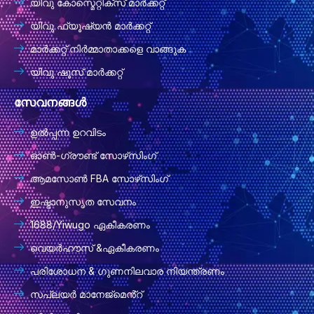
യിവു കോസ്മെറ്റിക്സ് മാർക്കറ്റ്
യിവു ഫ്യൂഷ്യൻ മാർക്കറ്റ്
മാർക്കറ്റ് നിർമ്മാതാക്കളെ വാങ്ങുക
യിവു ഷൂസ് മാർക്കറ്റ്
സേവനങ്ങൾ
ഉൽപ്പന്ന ഉറവിടം
ഓൺ-ഗ്രൗണ്ട് സോഴ്‌സിംഗ്
ആമസോൺ FBA സോഴ്‌സിംഗ്
ഇഷ്ടാനുസൃത സേവനം
1688/Yiwugo ഏകീകരണം
വെയർഹൗസ് &ഏകീകരണം
പരിശോധന & ഗുണനിലവാര നിയന്ത്രണം
സപ്ലയർ മാനേജ്മെൻ്റ്