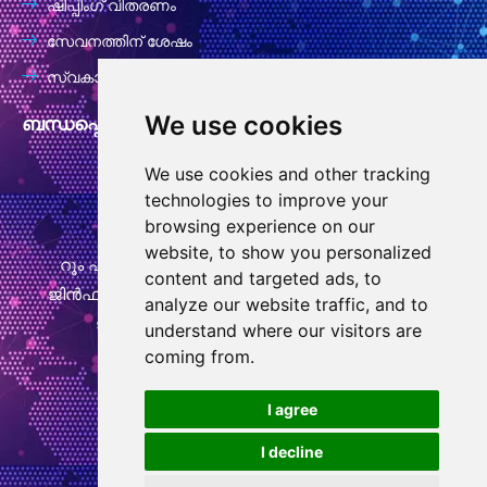
ഷിപ്പിംഗ് വിതരണം
സേവനത്തിന് ശേഷം
സ്വകാര്യതാ നയം
We use cookies
ബന്ധപ്പെടാനുള്ള വിവരങ്ങൾ
We use cookies and other tracking
info@goodcansourcing.com
technologies to improve your
browsing experience on our
website, to show you personalized
റൂം എ-4-420, നാലാം നില, കെട്ടിടം 1, നമ്പർ 778,
content and targeted ads, to
ജിൻഫാൻ സ്ട്രീറ്റ്, ക്യുബിൻ സ്ട്രീറ്റ്, വുചെങ് ജില്ല,
analyze our website traffic, and to
ജിൻഹുവ സിറ്റി, സെജിയാങ് പ്രവിശ്യ
understand where our visitors are
coming from.
+86 13732438706
W
I agree
h
I decline
a