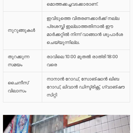
മൊത്തക്കച്ചവടക്കാരാണ്.
ഇവിടുത്തെ വിതരണക്കാർക്ക് നല്ല
പ്രശസ്തി ഇല്ലാത്തതിനാൽ ഈ
നുറുങ്ങുകൾ
മാർക്കറ്റിൽ നിന്ന് വാങ്ങാൻ ശുപാർശ
ചെയ്യുന്നില്ല.
തുറക്കുന്ന
രാവിലെ 10:00 മുതൽ രാത്രി 18:00
സമയം
വരെ
നാനാൻ റോഡ്, സോങ്ഷാൻ ഖിബ
ചൈനീസ്
റോഡ്, ലിവാൻ ഡിസ്ട്രിക്റ്റ്, ഗ്വാങ്ഷൗ
വിലാസം
സിറ്റി