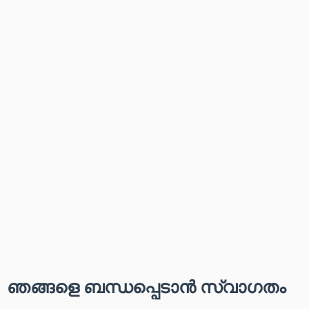
ഞങ്ങളെ ബന്ധപ്പെടാൻ സ്വാഗതം