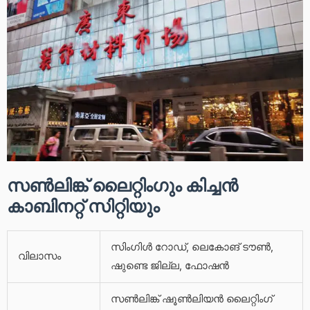
സൺലിങ്ക് ലൈറ്റിംഗും കിച്ചൻ
കാബിനറ്റ് സിറ്റിയും
സിംഗിൾ റോഡ്, ലെകോങ് ടൗൺ,
വിലാസം
ഷുണ്ടെ ജില്ല, ഫോഷൻ
സൺലിങ്ക് ഷൂൺലിയൻ ലൈറ്റിംഗ്