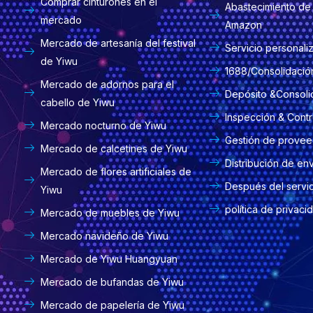
Comprar cinturones en el
Abastecimiento de 
mercado
Amazon
Mercado de artesanía del festival
Servicio personali
de Yiwu
1688/Consolidació
Mercado de adornos para el
Depósito &Consoli
cabello de Yiwu
Inspección & Contr
Mercado nocturno de Yiwu
Gestión de prove
Mercado de calcetines de Yiwu
Distribución de en
Mercado de flores artificiales de
Después del servi
Yiwu
política de privaci
Mercado de muebles de Yiwu
Mercado navideño de Yiwu
Mercado de Yiwu Huangyuan
Mercado de bufandas de Yiwu
Mercado de papelería de Yiwu