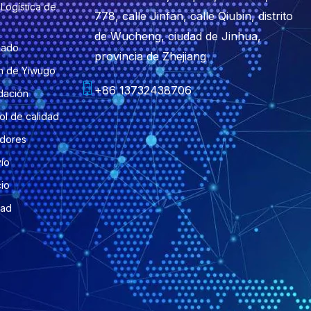
Logística de
778, calle Jinfan, calle Qiubin, distrito
de Wucheng, ciudad de Jinhua,
zado
provincia de Zhejiang
n de Yiwugo
+86 13732438706
dación
ol de calidad
edores
vío
cio
dad