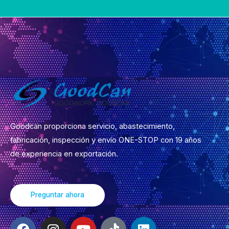
Goodcan proporciona servicio, abastecimiento,
fabricación, inspección y envío ONE-STOP con 19 años
de experiencia en exportación.
Preguntar ahora
F
I
Y
t
L