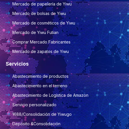
Mercado de papelería de Yiwu
Mercado de bolsas de Yiwu
Mercado de cosméticos de Yiwu
Mercado de Yiwu Futian
Comprar Mercado Fabricantes
Mercado de zapatos de Yiwu
Servicios
Abastecimiento de productos
Abastecimiento en el terreno
Abastecimiento de Logística de Amazon
Servicio personalizado
1688/Consolidación de Yiwugo
Depósito &Consolidación