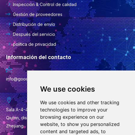
Inspección & Control de calidad
Gestión de proveedores
Distribución de envío
Después del servicio
política de privacidad
Información del contacto
info@goodcansourcing.com
We use cookies
We use cookies and other tracking
technologies to improve your
Sala A-4-420, 4.º piso, edificio 1, n.º 778, calle Jinfan, calle
browsing experience on our
Qiubin, distrito de Wucheng, ciudad de Jinhua, provincia de
website, to show you personalized
Zhejiang
content and targeted ads, to