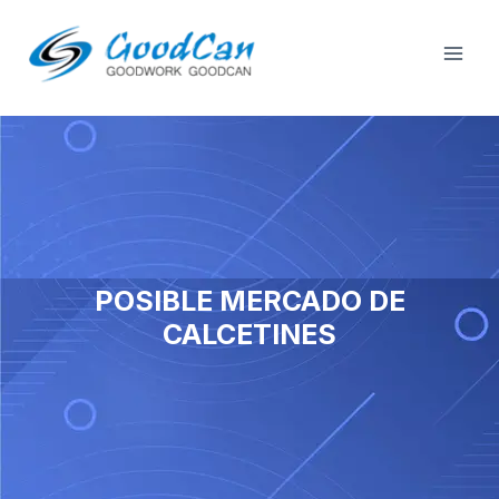
Saltar
Men
al
de
contenido
repr
POSIBLE MERCADO DE
CALCETINES