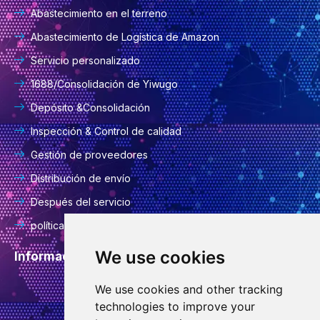
Abastecimiento en el terreno
Abastecimiento de Logística de Amazon
Servicio personalizado
1688/Consolidación de Yiwugo
Depósito &Consolidación
Inspección & Control de calidad
Gestión de proveedores
Distribución de envío
Después del servicio
política de privacidad
We use cookies
Información del contacto
We use cookies and other tracking
info@goodcansourcing.com
technologies to improve your