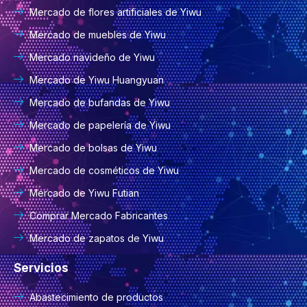
Mercado de flores artificiales de Yiwu
Mercado de muebles de Yiwu
Mercado navideño de Yiwu
Mercado de Yiwu Huangyuan
Mercado de bufandas de Yiwu
Mercado de papelería de Yiwu
Mercado de bolsas de Yiwu
Mercado de cosméticos de Yiwu
Mercado de Yiwu Futian
Comprar Mercado Fabricantes
Mercado de zapatos de Yiwu
Servicios
Abastecimiento de productos