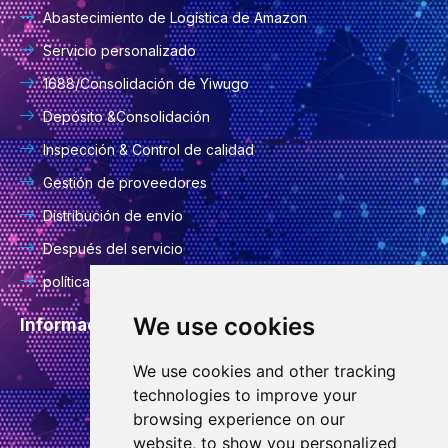
Abastecimiento de Logística de Amazon
Servicio personalizado
1688/Consolidación de Yiwugo
Depósito &Consolidación
Inspección & Control de calidad
Gestión de proveedores
Distribución de envío
Después del servicio
política de privacidad
We use cookies
Información del contacto
We use cookies and other tracking
info@goodcansourcing.com
technologies to improve your
browsing experience on our
website, to show you personalized