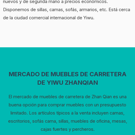
nuevos y de segunda mano a precios económicos.
Disponemos de sillas, camas, sofás, armarios, etc. Está cerca
de la ciudad comercial internacional de Yiwu.
MERCADO DE MUEBLES DE CARRETERA
DE YIWU ZHANQIAN
El mercado de muebles de carretera de Zhan Qian es una
buena opción para comprar muebles con un presupuesto
limitado. Los artículos típicos a la venta incluyen camas,
escritorios, sofás cama, sillas, muebles de oficina, mesas,
cajas fuertes y percheros.