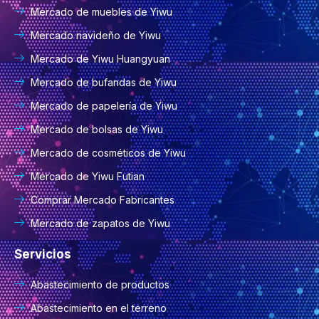
Mercado de muebles de Yiwu
Mercado navideño de Yiwu
Mercado de Yiwu Huangyuan
Mercado de bufandas de Yiwu
Mercado de papelería de Yiwu
Mercado de bolsas de Yiwu
Mercado de cosméticos de Yiwu
Mercado de Yiwu Futian
Comprar Mercado Fabricantes
Mercado de zapatos de Yiwu
Servicios
Abastecimiento de productos
Abastecimiento en el terreno