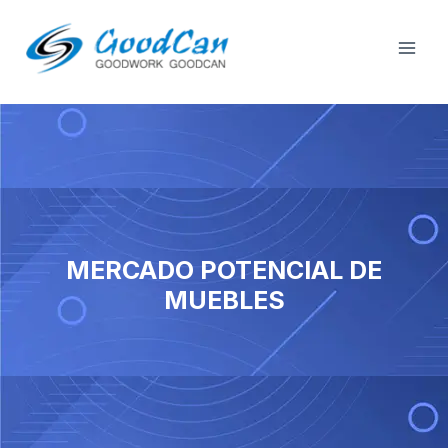
Saltar
Men
al
de
contenido
repr
MERCADO POTENCIAL DE
MUEBLES