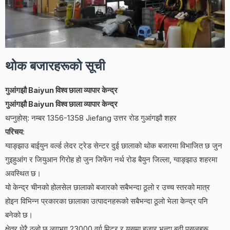
थोक बजारहरूको सूची
गुआंगझौ Baiyun विश्व छाला व्यापार केन्द्र
गुआंगझौ Baiyun विश्व छाला व्यापार केन्द्र
थप्नुहोस्: नम्बर 1356-1358 Jiefang उत्तर रोड गुआंगझौ शहर
परिचय
:
ग्वाङ्झाउ बाईयुन वर्ल्ड लेदर ट्रेड सेन्टर दुई छालाको थोक बजारमा विभाजित छ जुन
गुइहुआंग र जियुआन गिरोह हो जुन जिफेंग नर्थ रोड बैयुन जिल्ला, ग्वाङ्झाउ शहरमा
अवस्थित छ।
यो केन्द्र चीनको होलसेल छालाको बजारको सबैभन्दा ठूलो र उच्च स्तरको मात्र
होइन विभिन्न प्रकारका छालाका उत्पादनहरूको सबैभन्दा ठूलो भेला केन्द्र पनि
बनेको छ।
क्षेत्र धेरै ठूलो छ लगभग 23000 वर्ग मिटर र यसमा हजार भन्दा बढी पसलहरू