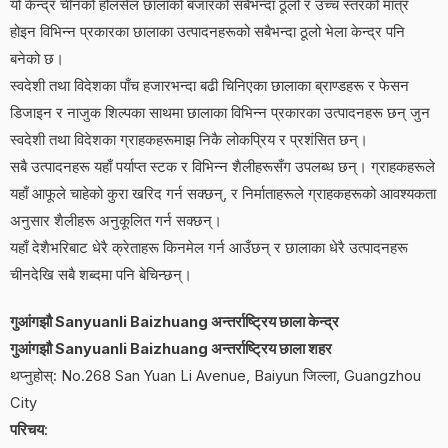
यो केन्द्र चीनको होलसेल छालाको बजारको सबैभन्दा ठूलो र उच्च स्तरको मात्र
होइन विभिन्न प्रकारका छालाका उत्पादनहरूको सबैभन्दा ठूलो भेला केन्द्र पनि
बनेको छ।
स्वदेशी तथा विदेशका पाँच हजारभन्दा बढी चिनिएका छालाका ब्राण्डहरू र फेसन
डिजाइन र नाजुक शिल्पका साथमा छालाका विभिन्न प्रकारका उत्पादनहरू छन् जुन
स्वदेशी तथा विदेशका ग्राहकहरूमाझ निकै लोकप्रिय र प्रशंसित छन्।
सबै उत्पादनहरू यहाँ पर्याप्त स्टक र विभिन्न शैलीहरूसँग उपलब्ध छन्। ग्राहकहरूले
यहाँ आफूले चाहेको कुरा खरिद गर्न सक्छन्, र निर्माताहरूले ग्राहकहरूको आवश्यकता
अनुसार शैलीहरू अनुकूलित गर्न सक्छन्।
यहाँ देशैभरिबाट धेरै क्रेताहरू किनमेल गर्न आउँछन् र छालाका धेरै उत्पादनहरू
चीनदेखि सबै शब्दमा पनि बेचिन्छन्।
गुआंगझौ Sanyuanli Baizhuang अन्तर्राष्ट्रिय छाला केन्द्र
गुआंगझौ Sanyuanli Baizhuang अन्तर्राष्ट्रिय छाला शहर
थप्नुहोस्: No.268 San Yuan Li Avenue, Baiyun जिल्ला, Guangzhou
City
परिचय
: