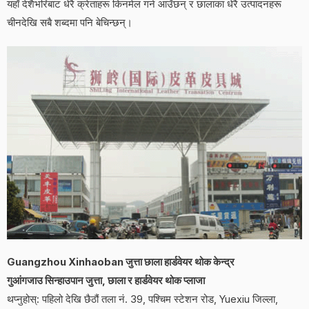
यहाँ देशैभरिबाट धेरै क्रेताहरू किनमेल गर्न आउँछन् र छालाका धेरै उत्पादनहरू
चीनदेखि सबै शब्दमा पनि बेचिन्छन्।
Guangzhou Xinhaoban जुत्ता छाला हार्डवेयर थोक केन्द्र
गुआंगजाउ सिन्हाउपान जुत्ता, छाला र हार्डवेयर थोक प्लाजा
थप्नुहोस्: पहिलो देखि छैठौं तला नं. 39, पश्चिम स्टेशन रोड, Yuexiu जिल्ला,