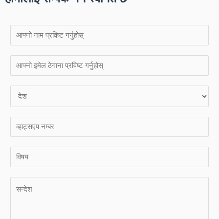
ना
म
*
इ
मे
ल
दे
*
श
*
व्हा
ट्स
ए
ए
प
क
न
ल
टि
म्ब
रे
प्प
र
खा
णी
पा