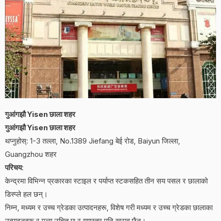
गुआंगझौ Yisen छाला शहर
गुआंगझौ Yisen छाला शहर
थप्नुहोस्: 1-3 तल्ला, No.1389 Jiefang बेई रोड, Baiyun जिल्ला,
Guangzhou शहर
परिचय
:
केन्द्रमा विभिन्न प्रकारका स्टाइल र पर्याप्त स्टकसहित तीन सय पसल र छालाको
डिस्प्ले हल छन्।
निम्न, मध्यम र उच्च ग्रेडका उत्पादनहरू, विशेष गरी मध्यम र उच्च ग्रेडका छालाका
उत्पादनहरू र मूल्य उचित छ र गुणस्तर पनि खराब छैन।