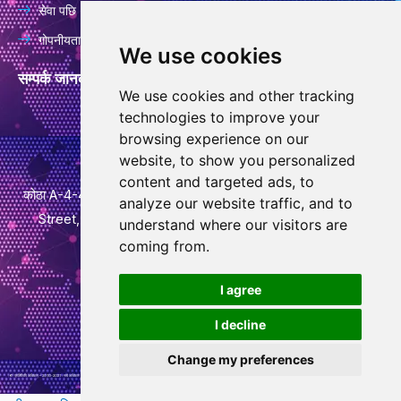
सेवा पछि
गोपनीयता नीति
We use cookies
सम्पर्क जानकारी
We use cookies and other tracking
technologies to improve your
info@goodcansourcing.com
browsing experience on our
website, to show you personalized
content and targeted ads, to
कोठा A-4-420, चौथो तला, भवन 1, नम्बर 778, जिनफान स्ट्रिट, Qiubin
analyze our website traffic, and to
Street, Wucheng जिल्ला, Jinhua City, Zhejiang Province
understand where our visitors are
coming from.
+८६ १३७३२४३८७०६
व्हा
I agree
ट्स
I decline
ए
प
Change my preferences
© प्रतिलिपि अधिकार – 2010-2021 : सबै अधिकार सुरक्षित।