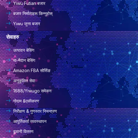
Yiwu Futian बजार
बजार निर्माताहरू किन्नुहोस्
Yiwu जुत्ता बजार
सेवाहरु
उत्पादन बेसिंग
मा-मैदान बेसिंग
Amazon FBA सोर्सिङ
अनुकूलित सेवा
1688/Yiwugo समेकन
गोदाम &एकीकरण
निरीक्षण & गुणस्तर नियन्त्रण
आपूर्तिकर्ता व्यवस्थापन
ढुवानी वितरण