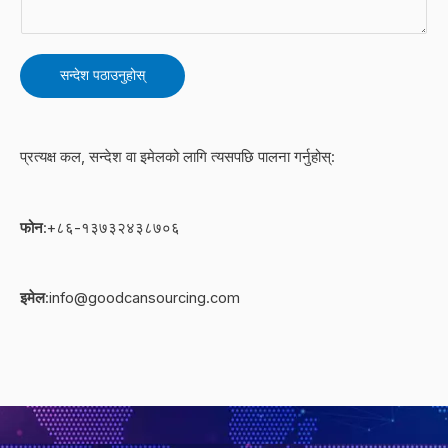
वा
ठ
स
न्दे
सन्देश पठाउनुहोस्
श
*
प्रत्यक्ष कल, सन्देश वा इमेलको लागि त्यसपछि पालना गर्नुहोस्:
फोन
:+८६-१३७३२४३८७०६
इमेल
:info@goodcansourcing.com