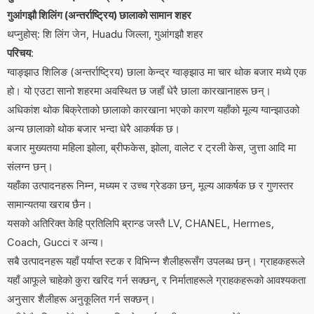
गुआंगझौ शिलिंग (अन्तर्राष्ट्रिय) छालाको सामान शहर
थप्नुहोस्: शि लिंग जेन, Huadu जिल्ला, गुआंगझौ शहर
परिचय
:
ग्वाङ्झाउ शिलिङ (अन्तर्राष्ट्रिय) छाला केन्द्र ग्वाङ्झाउ मा चार थोक बजार मध्ये एक
हो। यो एउटा सानो शहरमा अवस्थित छ जहाँ धेरै छाला कारखानाहरू छन्।
अधिकांश थोक बिक्रेताको छालाको कारखाना भएको कारण यहाँको मूल्य ग्वान्झाउको
अन्य छालाको थोक बजार भन्दा धेरै आकर्षक छ।
बजार मुख्यतया महिला झोला, ब्रीफकेस, झोला, वालेट र ट्रली केस, जुत्ता आदि मा
संलग्न छन्।
यहाँका उत्पादनहरू निम्न, मध्यम र उच्च ग्रेडका छन्, मूल्य आकर्षक छ र गुणस्तर
सामान्यतया खराब छैन।
यसको अतिरिक्त केहि प्रतिलिपि ब्रान्ड जस्तै LV, CHANEL, Hermes,
Coach, Gucci र अन्य।
सबै उत्पादनहरू यहाँ पर्याप्त स्टक र विभिन्न शैलीहरूसँग उपलब्ध छन्। ग्राहकहरूले
यहाँ आफूले चाहेको कुरा खरिद गर्न सक्छन्, र निर्माताहरूले ग्राहकहरूको आवश्यकता
अनुसार शैलीहरू अनुकूलित गर्न सक्छन्।