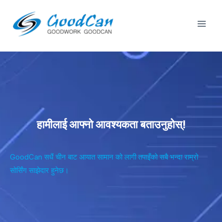
सामग्रीमा
प्ले
जानुहोस्
मेनु
हामीलाई आफ्नो आवश्यकता बताउनुहोस्!
GoodCan सधैं चीन बाट आयात सामान को लागी तपाइँको सबै भन्दा राम्रो
सोर्सिंग साझेदार हुनेछ।