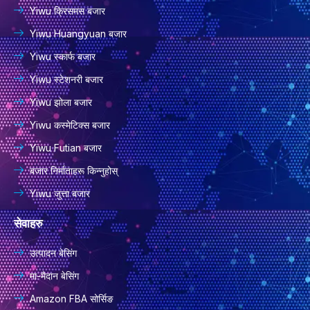
Yiwu क्रिसमस बजार
Yiwu Huangyuan बजार
Yiwu स्कार्फ बजार
Yiwu स्टेशनरी बजार
Yiwu झोला बजार
Yiwu कस्मेटिक्स बजार
Yiwu Futian बजार
बजार निर्माताहरू किन्नुहोस्
Yiwu जुत्ता बजार
सेवाहरु
उत्पादन बेसिंग
मा-मैदान बेसिंग
Amazon FBA सोर्सिङ