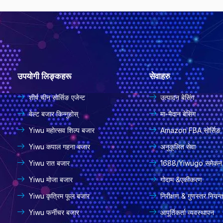
उपयोगी लिङ्कहरू
सेवाहरु
शीर्ष चीन सोर्सिङ एजेन्ट
उत्पादन बेसिंग
बेल्ट बजार किन्नुहोस्
मा-मैदान बेसिंग
Yiwu महोत्सव शिल्प बजार
Amazon FBA सोर्सिङ
Yiwu कपाल गहना बजार
अनुकूलित सेवा
Yiwu रात बजार
1688/Yiwugo समेकन
Yiwu मोजा बजार
गोदाम &एकीकरण
Yiwu कृत्रिम फूल बजार
निरीक्षण & गुणस्तर नियन्
Yiwu फर्नीचर बजार
आपूर्तिकर्ता व्यवस्थापन