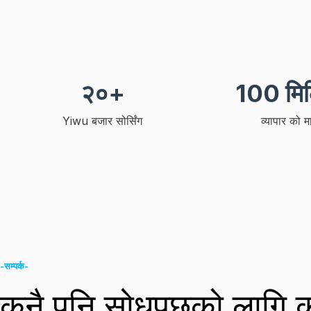
२०+
100 मि
Yiwu बजार सोर्सिंग
व्यापार को मा
-सम्पर्क-
कुनै पनि सोधपुछको लागि 