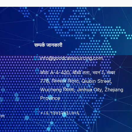
सम्पर्क जानकारी
info@goodcansourcing.com
कोठा A-4-420, चौथो तला, भवन 1, नम्बर
778, जिनफान स्ट्रिट, Qiubin Street,
Wucheng जिल्ला, Jinhua City, Zhejiang
Province
+८६ १३७३२४३८७०६
त्रण