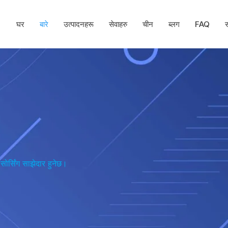
घर
बारे
उत्पादनहरू
सेवाहरु
चीन
ब्लग
FAQ
स
र्सिंग साझेदार हुनेछ।