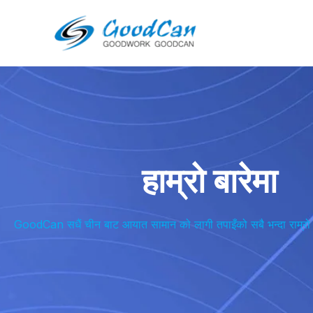
सामग्रीमा
जानुहोस्
हाम्रो बारेमा
GoodCan सधैं चीन बाट आयात सामान को लागी तपाइँको सबै भन्दा राम्रो सो