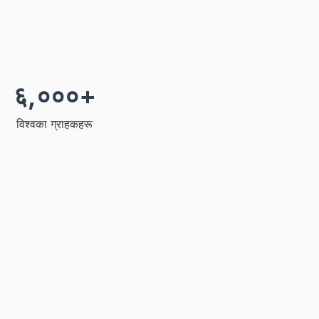
६,०००+
विश्वका ग्राहकहरू