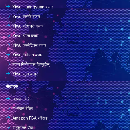
Yiwu Huangyuan बजार
Yiwu स्कार्फ बजार
Yiwu स्टेशनरी बजार
Yiwu झोला बजार
Yiwu कस्मेटिक्स बजार
Yiwu Futian बजार
बजार निर्माताहरू किन्नुहोस्
Yiwu जुत्ता बजार
सेवाहरु
उत्पादन बेसिंग
मा-मैदान बेसिंग
Amazon FBA सोर्सिङ
अनुकूलित सेवा