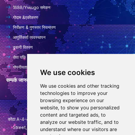
1688/Yiwugo समेकन
गोदाम &एकीकरण
निरीक्षण & गुणस्तर नियन्त्रण
आपूर्तिकर्ता व्यवस्थापन
ढुवानी वितरण
सेवा पछि
गोपनीयता नीति
We use cookies
सम्पर्क जानकारी
We use cookies and other tracking
technologies to improve your
info@goodcansourcing.com
browsing experience on our
website, to show you personalized
content and targeted ads, to
कोठा A-4-420, चौथो तला, भवन 1, नम्बर 778, जिनफान स्ट्रिट, Qiubin
analyze our website traffic, and to
Street, Wucheng जिल्ला, Jinhua City, Zhejiang Province
understand where our visitors are