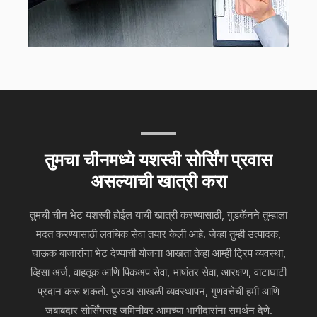
तुमचा चीनमध्ये यशस्वी सोर्सिंग प्रवास
असल्याची खात्री करा
तुमची चीन भेट यशस्वी होईल याची खात्री करण्यासाठी, गुडकॅनने तुम्हाला
मदत करण्यासाठी लवचिक सेवा तयार केली आहे. जेव्हा तुम्ही उत्पादक,
घाऊक बाजारांना भेट देण्याची योजना आखता तेव्हा आम्ही ट्रिप व्यवस्था,
व्हिसा अर्ज, वाहतूक आणि पिकअप सेवा, भाषांतर सेवा, आरक्षण, वाटाघाटी
प्रदान करू शकतो. पुरवठा साखळी व्यवस्थापन, गुणवत्तेची हमी आणि
जबाबदार सोर्सिंगसह जमिनीवर आमच्या भागीदारांना समर्थन देणे.