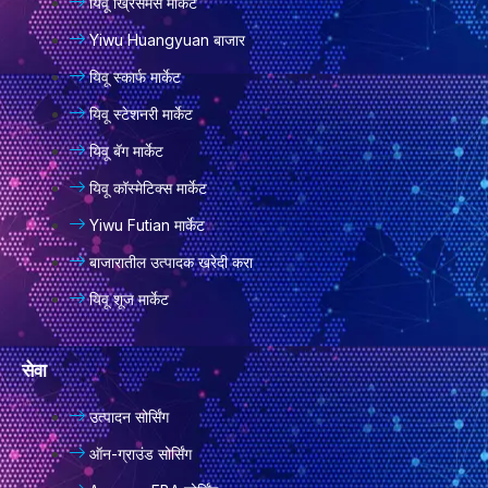
यिवू ख्रिसमस मार्केट
Yiwu Huangyuan बाजार
यिवू स्कार्फ मार्केट
यिवू स्टेशनरी मार्केट
यिवू बॅग मार्केट
यिवू कॉस्मेटिक्स मार्केट
Yiwu Futian मार्केट
बाजारातील उत्पादक खरेदी करा
यिवू शूज मार्केट
सेवा
उत्पादन सोर्सिंग
ऑन-ग्राउंड सोर्सिंग