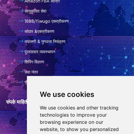
Amazon FBA सोर्सिंग
सानुकूलित सेवा
1688/Yiwugo एकत्रीकरण
कोठार &एकत्रीकरण
तपासणी & गुणवत्ता नियंत्रण
पुरवठादार व्यवस्थापन
शिपिंग वितरण
सेवा नंतर
गोपनीयता धोरण
We use cookies
संपर्क माहिती
We use cookies and other tracking
technologies to improve your
info@goodcansourcing.com
browsing experience on our
website, to show you personalized