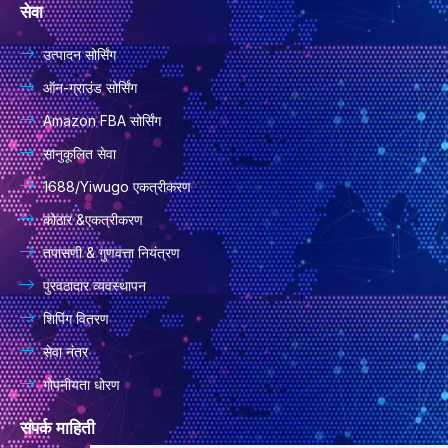
सेवा
उत्पादन सोर्सिंग
ऑन-ग्राउंड सोर्सिंग
Amazon FBA सोर्सिंग
सानुकूलित सेवा
1688/Yiwugo एकत्रीकरण
कोठार &एकत्रीकरण
तपासणी & गुणवत्ता नियंत्रण
पुरवठादार व्यवस्थापन
शिपिंग वितरण
सेवा नंतर
गोपनीयता धोरण
संपर्क माहिती