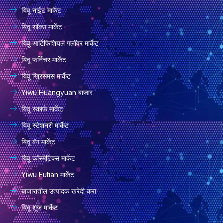
यिवू नाईट मार्केट
यिवू सॉक्स मार्केट
यिवू आर्टिफिशियल फ्लॉवर मार्केट
यिवू फर्निचर मार्केट
यिवू ख्रिसमस मार्केट
Yiwu Huangyuan बाजार
यिवू स्कार्फ मार्केट
यिवू स्टेशनरी मार्केट
यिवू बॅग मार्केट
यिवू कॉस्मेटिक्स मार्केट
Yiwu Futian मार्केट
बाजारातील उत्पादक खरेदी करा
यिवू शूज मार्केट