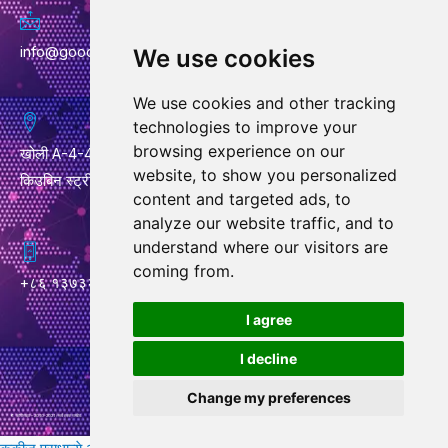
info@goodcansourcing.com
We use cookies
We use cookies and other tracking
technologies to improve your
browsing experience on our
खोली A-4-420, 4था मजला, इमारत 1, क्रमांक 778, जिनफान स्ट्रीट,
website, to show you personalized
किउबिन स्ट्रीट, वुचेंग जिल्हा, जिन्हुआ सिटी, झेजियांग प्रांत
content and targeted ads, to
analyze our website traffic, and to
understand where our visitors are
coming from.
+८६ १३७३२४३८७०६
W
I agree
h
I decline
a
t
Change my preferences
s
© कॉपीराइट – 2010-2021 : सर्व हक्क राखीव.
a