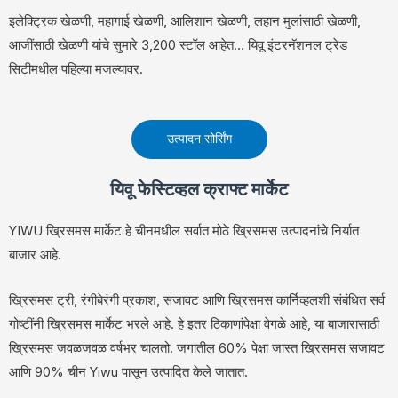
इलेक्ट्रिक खेळणी, महागाई खेळणी, आलिशान खेळणी, लहान मुलांसाठी खेळणी,
आजींसाठी खेळणी यांचे सुमारे 3,200 स्टॉल आहेत… यिवू इंटरनॅशनल ट्रेड
सिटीमधील पहिल्या मजल्यावर.
उत्पादन सोर्सिंग
यिवू फेस्टिव्हल क्राफ्ट मार्केट
YIWU ख्रिसमस मार्केट हे चीनमधील सर्वात मोठे ख्रिसमस उत्पादनांचे निर्यात
बाजार आहे.
ख्रिसमस ट्री, रंगीबेरंगी प्रकाश, सजावट आणि ख्रिसमस कार्निव्हलशी संबंधित सर्व
गोष्टींनी ख्रिसमस मार्केट भरले आहे. हे इतर ठिकाणांपेक्षा वेगळे आहे, या बाजारासाठी
ख्रिसमस जवळजवळ वर्षभर चालतो. जगातील 60% पेक्षा जास्त ख्रिसमस सजावट
आणि 90% चीन Yiwu पासून उत्पादित केले जातात.