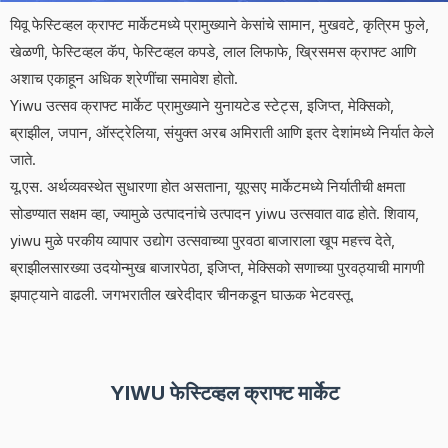
यिवू फेस्टिव्हल क्राफ्ट मार्केटमध्ये प्रामुख्याने केसांचे सामान, मुखवटे, कृत्रिम फुले,
खेळणी, फेस्टिव्हल कॅप, फेस्टिव्हल कपडे, लाल लिफाफे, ख्रिसमस क्राफ्ट आणि
अशाच एकाहून अधिक श्रेणींचा समावेश होतो.
Yiwu उत्सव क्राफ्ट मार्केट प्रामुख्याने युनायटेड स्टेट्स, इजिप्त, मेक्सिको,
ब्राझील, जपान, ऑस्ट्रेलिया, संयुक्त अरब अमिराती आणि इतर देशांमध्ये निर्यात केले
जाते.
यू.एस. अर्थव्यवस्थेत सुधारणा होत असताना, यूएसए मार्केटमध्ये निर्यातीची क्षमता
सोडण्यात सक्षम व्हा, ज्यामुळे उत्पादनांचे उत्पादन yiwu उत्सवात वाढ होते. शिवाय,
yiwu मुळे परकीय व्यापार उद्योग उत्सवाच्या पुरवठा बाजाराला खूप महत्त्व देते,
ब्राझीलसारख्या उदयोन्मुख बाजारपेठा, इजिप्त, मेक्सिको सणाच्या पुरवठ्याची मागणी
झपाट्याने वाढली. जगभरातील खरेदीदार चीनकडून घाऊक भेटवस्तू.
YIWU फेस्टिव्हल क्राफ्ट मार्केट