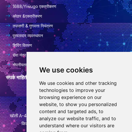
1688/Yiwugo एकत्रीकरण
कोठार &एकत्रीकरण
तपासणी & गुणवत्ता नियंत्रण
पुरवठादार व्यवस्थापन
शिपिंग वितरण
सेवा नंतर
गोपनीयता धोरण
We use cookies
संपर्क माहिती
We use cookies and other tracking
technologies to improve your
info@goodcansourcing.com
browsing experience on our
website, to show you personalized
content and targeted ads, to
खोली A-4-420, 4था मजला, इमारत 1, क्रमांक 778, जिनफान स्ट्रीट,
analyze our website traffic, and to
किउबिन स्ट्रीट, वुचेंग जिल्हा, जिन्हुआ सिटी, झेजियांग प्रांत
understand where our visitors are