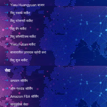
Yiwu Huangyuan बाजार
यिवू स्कार्फ मार्केट
यिवू स्टेशनरी मार्केट
यिवू बॅग मार्केट
यिवू कॉस्मेटिक्स मार्केट
Yiwu Futian मार्केट
बाजारातील उत्पादक खरेदी करा
यिवू शूज मार्केट
सेवा
उत्पादन सोर्सिंग
ऑन-ग्राउंड सोर्सिंग
Amazon FBA सोर्सिंग
सानुकूलित सेवा