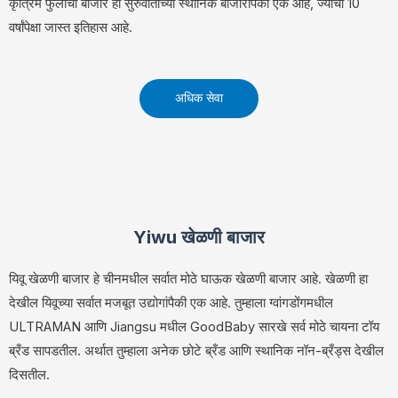
कृत्रिम फुलांचा बाजार हा सुरुवातीच्या स्थानिक बाजारांपैकी एक आहे, ज्याचा 10
वर्षांपेक्षा जास्त इतिहास आहे.
अधिक सेवा
Yiwu खेळणी बाजार
यिवू खेळणी बाजार हे चीनमधील सर्वात मोठे घाऊक खेळणी बाजार आहे. खेळणी हा
देखील यिवूच्या सर्वात मजबूत उद्योगांपैकी एक आहे. तुम्हाला ग्वांगडोंगमधील
ULTRAMAN आणि Jiangsu मधील GoodBaby सारखे सर्व मोठे चायना टॉय
ब्रँड सापडतील. अर्थात तुम्हाला अनेक छोटे ब्रँड आणि स्थानिक नॉन-ब्रँड्स देखील
दिसतील.