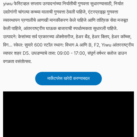
yiwu फेस्टिव्हल सप्लाय उत्पादनांच्या निर्यातीची गुणवत्ता सुधारण्यासाठी, निर्यात
उद्योगांनी चांगल्या कच्च्या मालाची गुणवत्ता ठेवली पाहिजे, एंटरप्राइझ गुणवत्ता
व्यवस्थापन प्रणालीचे आणखी मानकीकरण केले पाहिजे आणि तांत्रिक सेवा मजबूत
केली पाहिजे, आंतरराष्ट्रीय घाऊक बाजाराची स्पर्धात्मकता सुधारली पाहिजे.
उत्पादने: केसांच्या सर्व प्रकारच्या ॲक्सेसरीज, हेअर बँड, हेअर क्लिप, हेअर कॉम्ब्स,
विग… स्केल: सुमारे 600 स्टॉल स्थान: विभाग A आणि B, F2, Yiwu आंतरराष्ट्रीय
व्यापार शहर D5. उघडण्याचे तास: 09:00 - 17:00, संपूर्ण वर्षभर क्लोज डाउन
वगळता वसंतोत्सव.
मार्केटप्लेस खरेदी करण्याबद्दल