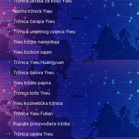
Tržnica ukrasa za kosu Yiwu
Noćna tržnica Yiwu
Tržnica čarapa Yiwu
Tržnica umjetnog cvijeća Yiwu
Yiwu tržište namještaja
Yiwu božićni sajam
Tržnica Yiwu Huangyuan
Tržnica šalova Yiwu
Yiwu tržište papira
Tržnica torbi Yiwu
Yiwu kozmetička tržnica
Tržnica Yiwu Futian
Kupujte proizvođače tržišta
Tržnica cipela Yiwu