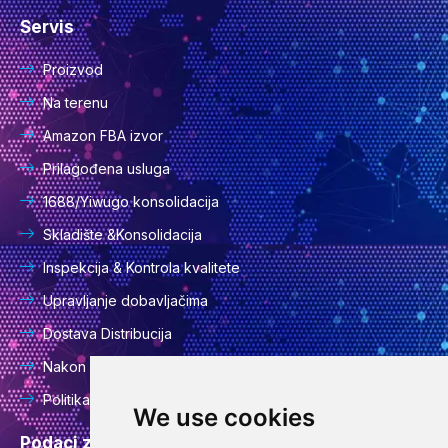
Servis
Proizvod
Na terenu
Amazon FBA izvor
Prilagođena usluga
1688/Yiwugo konsolidacija
Skladište &Konsolidacija
Inspekcija & Kontrola kvalitete
Upravljanje dobavljačima
Dostava Distribucija
Nakon usluge
Politika privatnosti
We use cookies
Podaci za kontakt