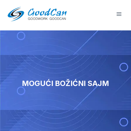
Preskoči
Izbo
na
repr
sadržaj
MOGUĆI BOŽIĆNI SAJM