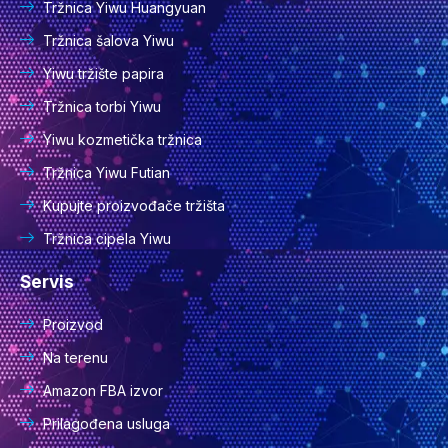
Tržnica Yiwu Huangyuan
Tržnica šalova Yiwu
Yiwu tržište papira
Tržnica torbi Yiwu
Yiwu kozmetička tržnica
Tržnica Yiwu Futian
Kupujte proizvođače tržišta
Tržnica cipela Yiwu
Servis
Proizvod
Na terenu
Amazon FBA izvor
Prilagođena usluga