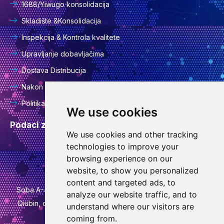
1688/Yiwugo konsolidacija
Skladište &Konsolidacija
Inspekcija & Kontrola kvalitete
Upravljanje dobavljačima
Dostava Distribucija
Nakon usluge
Politika privatnosti
We use cookies
Podaci za kontakt
We use cookies and other tracking
technologies to improve your
info@goodcansourcing.com
browsing experience on our
website, to show you personalized
content and targeted ads, to
Soba A-4-420, 4. kat, zgrada 1, br. 778, ulica Jinfan, ulica
analyze our website traffic, and to
Qiubin, okrug Wucheng, grad Jinhua, provincija Zhejiang
understand where our visitors are
coming from.