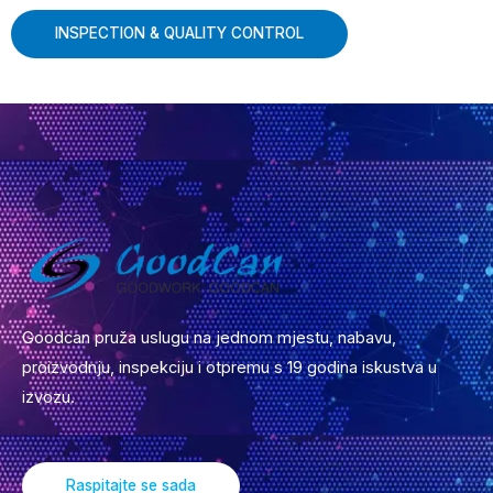
INSPECTION
&
QUALITY CONTROL
Goodcan pruža uslugu na jednom mjestu, nabavu,
proizvodnju, inspekciju i otpremu s 19 godina iskustva u
izvozu.
Raspitajte se sada