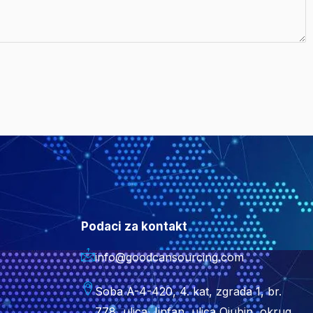
Podaci za kontakt
info@goodcansourcing.com
Soba A-4-420, 4. kat, zgrada 1, br.
778, ulica Jinfan, ulica Qiubin, okrug