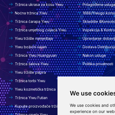
Tržnica ukrasa za kosu Yiwu
Prilagođena uslug
Noćna tržnica Yiwu
1688/Yiwugo konso
Tržnica čarapa Yiwu
Skladište &Konsoli
Tržnica umjetnog cvijeća Yiwu
Inspekcija & Kontro
Yiwu tržište namještaja
Upravljanje dobavl
Yiwu božićni sajam
Dostava Distribucij
Tržnica Yiwu Huangyuan
Nakon usluge
Tržnica šalova Yiwu
Politika privatnosti
Yiwu tržište papira
Tržnica torbi Yiwu
Yiwu kozmetička tržnica
We use cookie
Tržnica Yiwu Futian
We use cookies and oth
Kupujte proizvođače tržišta
experience on our webs
Tržnica cipela Yiwu