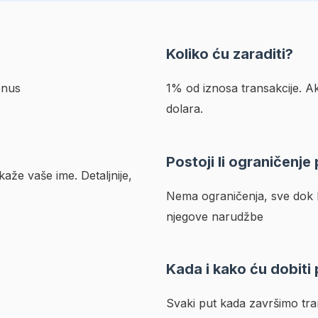
Koliko ću zaraditi?
onus
1% od iznosa transakcije. Ak
dolara.
Postoji li ograničenje
aže vaše ime. Detaljnije,
Nema ograničenja, sve dok k
njegove narudžbe
Kada i kako ću dobiti
Svaki put kada završimo tra