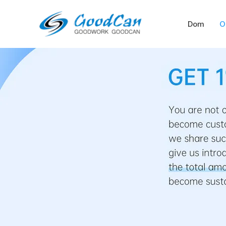
Preskoči
na
Dom
O
sadržaj