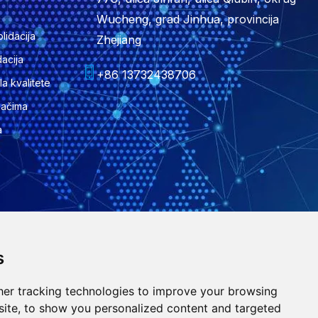
a
Wucheng, grad Jinhua, provincija
lidacija
Zhejiang
dacija
+86 13732438706
la kvalitete
jačima
a
s
er tracking technologies to improve your browsing
ite, to show you personalized content and targeted