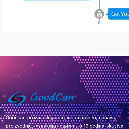
Goodcan pruža uslugu na jednom mjestu, nabavu,
proizvodnju, inspekciju i otpremu s 19 godina iskustva