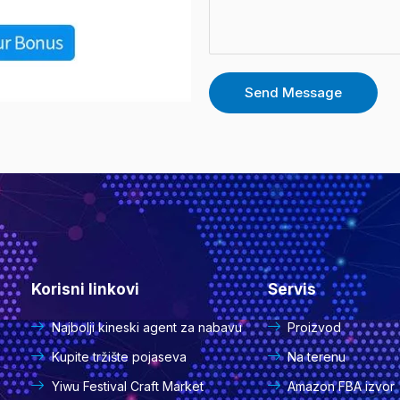
m
m
e
e
t
n
*
t
Send Message
a
r
i
l
i
p
o
Korisni linkovi
Servis
r
u
Najbolji kineski agent za nabavu
Proizvod
k
Kupite tržište pojaseva
Na terenu
a
Yiwu Festival Craft Market
Amazon FBA izvor
*