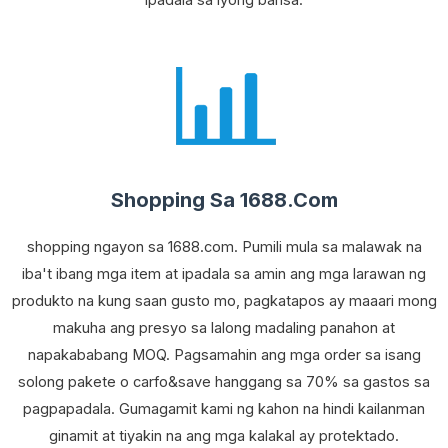
ipadala sa iyong bansa.
Shopping Sa 1688.Com
shopping ngayon sa 1688.com. Pumili mula sa malawak na
iba't ibang mga item at ipadala sa amin ang mga larawan ng
produkto na kung saan gusto mo, pagkatapos ay maaari mong
makuha ang presyo sa lalong madaling panahon at
napakababang MOQ. Pagsamahin ang mga order sa isang
solong pakete o carfo&save hanggang sa 70% sa gastos sa
pagpapadala. Gumagamit kami ng kahon na hindi kailanman
ginamit at tiyakin na ang mga kalakal ay protektado.