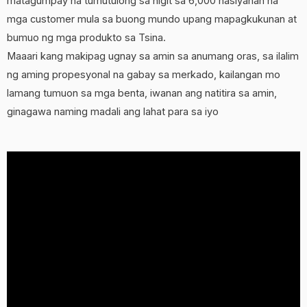
matagumpay na tumutulong sa higit sa 6,000 nasiyahan na
mga customer mula sa buong mundo upang mapagkukunan at
bumuo ng mga produkto sa Tsina.
Maaari kang makipag ugnay sa amin sa anumang oras, sa ilalim
ng aming propesyonal na gabay sa merkado, kailangan mo
lamang tumuon sa mga benta, iwanan ang natitira sa amin,
ginagawa naming madali ang lahat para sa iyo