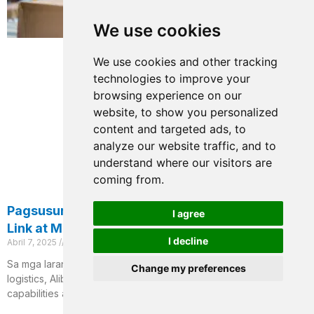
We use cookies
We use cookies and other tracking
technologies to improve your
browsing experience on our
website, to show you personalized
content and targeted ads, to
analyze our website traffic, and to
understand where our visitors are
coming from.
W
Pagsusuri ng Alibaba Freight: Mga Pangunahing
I agree
h
Link at Mga Diskarte sa Pag-save ng Gastos
I decline
Abril 7, 2025
Walang Mga Komento
a
t
Sa mga larangan ng krus –
border trade and domestic bulk
Change my preferences
logistics, Alibaba Freight, with its powerful resource integration
s
capabilities and professional services, has
a