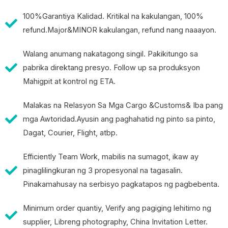
100%Garantiya Kalidad. Kritikal na kakulangan, 100%
refund.Major&MINOR kakulangan, refund nang naaayon.
Walang anumang nakatagong singil. Pakikitungo sa
pabrika direktang presyo. Follow up sa produksyon
Mahigpit at kontrol ng ETA.
Malakas na Relasyon Sa Mga Cargo &Customs& Iba pang
mga Awtoridad.Ayusin ang paghahatid ng pinto sa pinto,
Dagat, Courier, Flight, atbp.
Efficiently Team Work, mabilis na sumagot, ikaw ay
pinaglilingkuran ng 3 propesyonal na tagasalin.
Pinakamahusay na serbisyo pagkatapos ng pagbebenta.
Minimum order quantiy, Verify ang pagiging lehitimo ng
supplier, Libreng photography, China Invitation Letter.