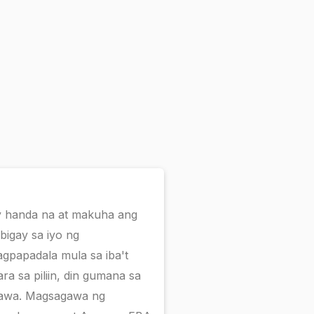
y handa na at makuha ang
bigay sa iyo ng
gpapadala mula sa iba't
a sa piliin, din gumana sa
agawa. Magsagawa ng