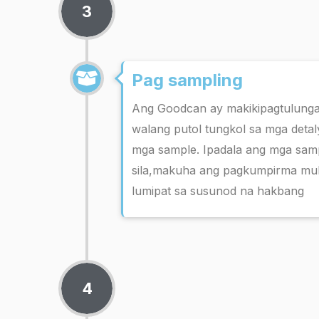
3
Pag sampling
Ang Goodcan ay makikipagtulungan
walang putol tungkol sa mga detal
mga sample. Ipadala ang mga samp
sila,makuha ang pagkumpirma mul
lumipat sa susunod na hakbang
4