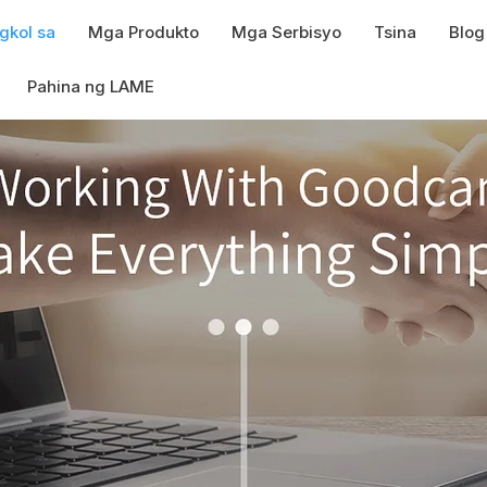
gkol sa
Mga Produkto
Mga Serbisyo
Tsina
Blog
Pahina ng LAME