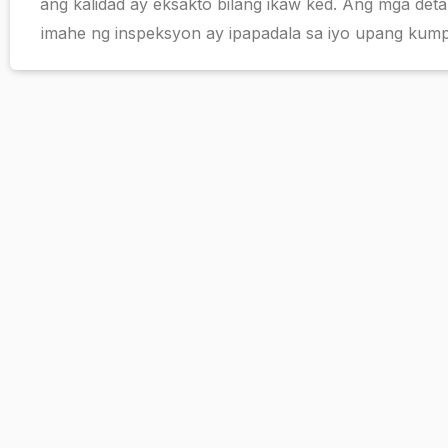
ang kalidad ay eksakto bilang ikaw ked. Ang mga det
imahe ng inspeksyon ay ipapadala sa iyo upang kum