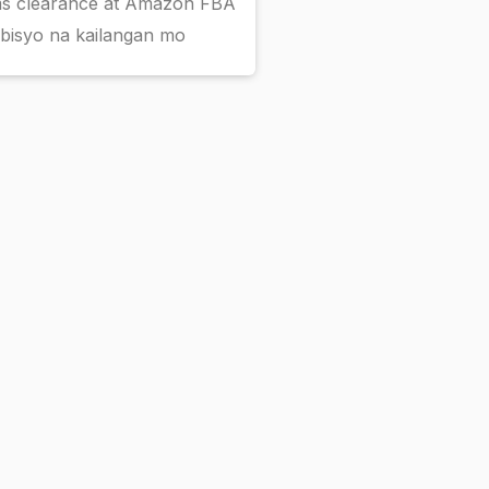
ms clearance at Amazon FBA
bisyo na kailangan mo