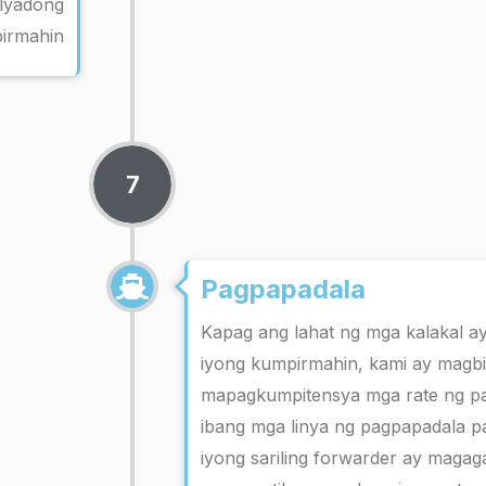
alyadong
pirmahin
7
Pagpapadala
Kapag ang lahat ng mga kalakal a
iyong kumpirmahin, kami ay magbi
mapagkumpitensya mga rate ng pa
ibang mga linya ng pagpapadala par
iyong sariling forwarder ay mag