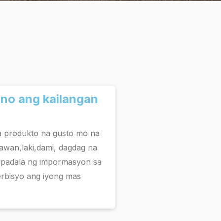
ano ang kailangan
a produkto na gusto mo na
awan,laki,dami, dagdag na
gpadala ng impormasyon sa
rbisyo ang iyong mas