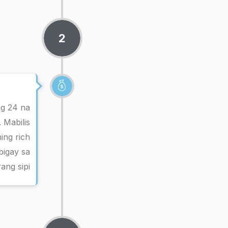
2
g 24 na
 Mabilis
ing rich
igay sa
ang sipi