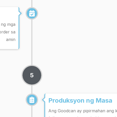
 ng mga
order sa
amin
5
Produksyon ng Masa
Ang Goodcan ay pipirmahan ang kon