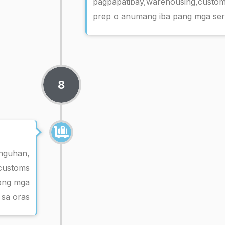
pagpapatibay,warehousing,custo
prep o anumang iba pang mga ser
8
unguhan,
 customs
yong mga
 sa oras