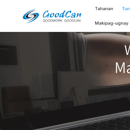
Email
Tahanan
Tun
Address
*
Makipag-ugnay