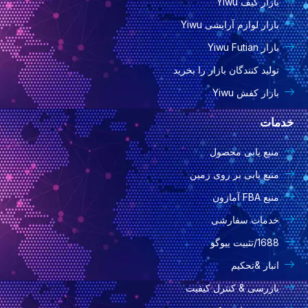
بازار کیف Yiwu
بازار لوازم آرایشی Yiwu
بازار Yiwu Futian
تولید کنندگان بازار را بخرید
بازار کفش Yiwu
خدمات
منبع یابی محصول
منبع یابی بر روی زمین
منبع FBA آمازون
خدمات سفارشی
1688/تثبیت ییوگو
انبار &تحکیم
بازرسی & کنترل کیفیت