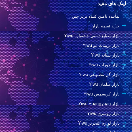
لینک های مفید
ب
س
ی
t
ک
و
ت
و
o
د
نماینده تامین کننده برتر چین
ک
ا
ب
k
ی
گ
ن
خرید تسمه بازار
ر
بازار صنایع دستی جشنواره Yiwu
ا
بازار تزیینات مو Yiwu
م
بازار شبانه Yiwu
بازار جوراب Yiwu
بازار گل مصنوعی Yiwu
بازار مبلمان Yiwu
بازار کریسمس Yiwu
بازار Yiwu Huangyuan
بازار روسری Yiwu
بازار لوازم التحریر Yiwu