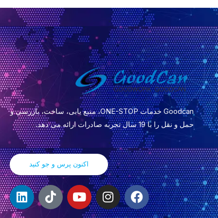
Goodcan خدمات ONE-STOP، منبع یابی، ساخت، بازرسی و
حمل و نقل را با 19 سال تجربه صادرات ارائه می دهد.
اکنون پرس و جو کنید
ف
ا
ی
T
ل
ی
ی
و
i
ی
س
ن
ت
k
ن