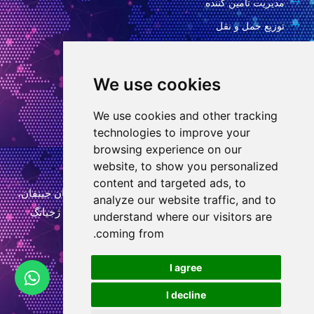
مدیریت تامین کننده
توزیع حمل و نقل
بعد از سرویس
سیاست حفظ حریم خصوصی
We use cookies
اطلاعات تماس
We use cookies and other tracking
technologies to improve your
info@goodcansourcing.com
browsing experience on our
website, to show you personalized
content and targeted ads, to
اتاق A-4-420، طبقه 4، ساختمان 1، شماره 778، خیابان جینفان،
analyze our website traffic, and to
خیابان کیوبین، منطقه ووچنگ، شهر جین هوا، استان ژجیانگ
understand where our visitors are
coming from.
+86 13732438706
و
I agree
ا
I decline
ت