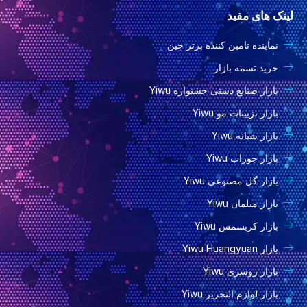
س
ن
ت
k
ن
لینک های مفید
ب
س
ی
t
ک
و
ت
و
o
د
نماینده تامین کننده برتر چین
ک
ا
ب
k
ی
گ
ن
خرید تسمه بازار
ر
بازار صنایع دستی جشنواره Yiwu
ا
بازار تزیینات مو Yiwu
م
بازار شبانه Yiwu
بازار جوراب Yiwu
بازار گل مصنوعی Yiwu
بازار مبلمان Yiwu
بازار کریسمس Yiwu
بازار Yiwu Huangyuan
بازار روسری Yiwu
بازار لوازم التحریر Yiwu