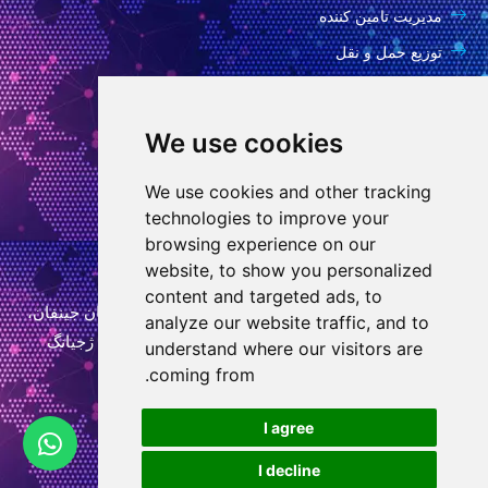
مدیریت تامین کننده
توزیع حمل و نقل
بعد از سرویس
سیاست حفظ حریم خصوصی
We use cookies
اطلاعات تماس
We use cookies and other tracking
technologies to improve your
info@goodcansourcing.com
browsing experience on our
website, to show you personalized
content and targeted ads, to
اتاق A-4-420، طبقه 4، ساختمان 1، شماره 778، خیابان جینفان،
analyze our website traffic, and to
خیابان کیوبین، منطقه ووچنگ، شهر جین هوا، استان ژجیانگ
understand where our visitors are
coming from.
+86 13732438706
و
I agree
ا
I decline
ت