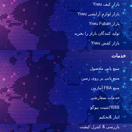
بازار کیف Yiwu
بازار لوازم آرایشی Yiwu
بازار Yiwu Futian
تولید کنندگان بازار را بخرید
بازار کفش Yiwu
خدمات
منبع یابی محصول
منبع یابی بر روی زمین
منبع FBA آمازون
خدمات سفارشی
1688/تثبیت ییوگو
انبار &تحکیم
بازرسی & کنترل کیفیت