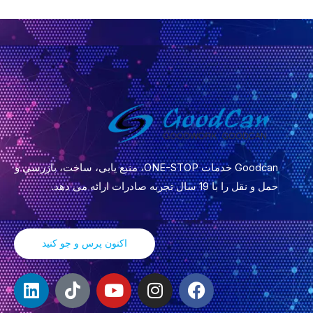
*
Goodcan خدمات ONE-STOP، منبع یابی، ساخت، بازرسی و
حمل و نقل را با 19 سال تجربه صادرات ارائه می دهد.
اکنون پرس و جو کنید
ف
ا
ی
T
ل
ی
ی
و
i
ی