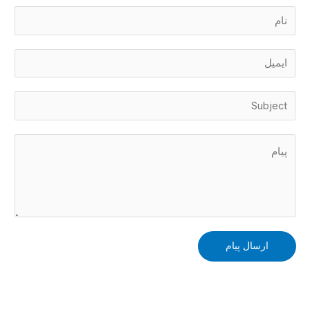
ن
ا
م
ا
*
ی
م
م
ی
و
ل
ض
ن
*
و
ظ
ع
ر
*
ی
ا
پ
ارسال پیام
ی
ا
م