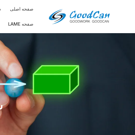
رش
صفحه اصلی
د
ه
حتوا
صفحه LAME
س