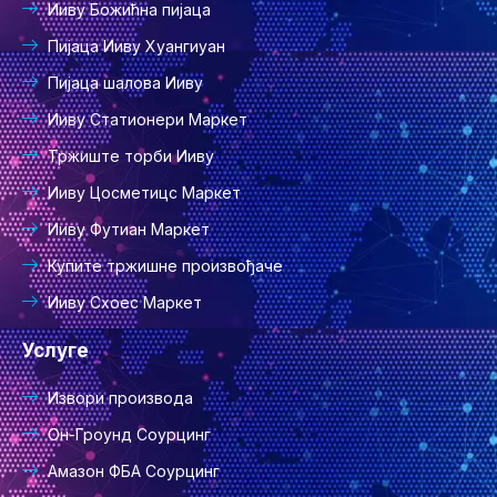
Ииву Божићна пијаца
Пијаца Ииву Хуангиуан
Пијаца шалова Ииву
Ииву Статионери Маркет
Тржиште торби Ииву
Ииву Цосметицс Маркет
Ииву Футиан Маркет
Купите тржишне произвођаче
Ииву Схоес Маркет
Услуге
Извори производа
Он-Гроунд Соурцинг
Амазон ФБА Соурцинг