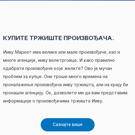
КУПИТЕ ТРЖИШТЕ ПРОИЗВОЂАЧА.
Ииву Маркет има велике или мале произвођаче, као и
многе агенције, ииву велетрговце. И како правилно
одабрати произвођаче које желите? Ово је мучан
проблем за купце. Они троше много времена на
проналажење произвођача ииву тржишта, али на крају би
пронашли агенцију. Ок, дозволите ми да вам представим
информације о произвођачима тржишта Ииву.
Сазнајте више