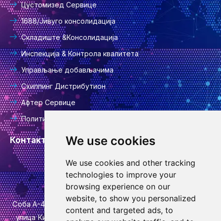
Цустомизед Сервице
1688/Јивуго консолидација
Складиште &Консолидација
Инспекција & Контрола квалитета
Управљање добављачима
Схиппинг Дистрибутион
Афтер Сервице
Политика приватности
We use cookies
Контакт информације
We use cookies and other tracking
инфо@гоодцансоурцинг.цом
technologies to improve your
browsing experience on our
website, to show you personalized
Соба А-4-420, 4. спрат, зграда 1, бр. 778, улица Јинфан,
content and targeted ads, to
улица Киубин, округ Вуцхенг, град Јинхуа, провинција