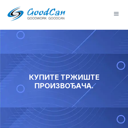
Пређи
Пла
на
Мен
садржај
КУПИТЕ ТРЖИШТЕ
ПРОИЗВОЂАЧА.