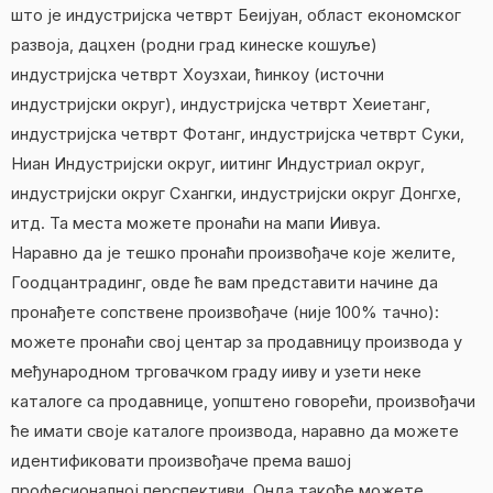
што је индустријска четврт Беијуан, област економског
развоја, дацхен (родни град кинеске кошуље)
индустријска четврт Хоузхаи, ћинкоу (источни
индустријски округ), индустријска четврт Хеиетанг,
индустријска четврт Фотанг, индустријска четврт Суки,
Ниан Индустријски округ, иитинг Индустриал округ,
индустријски округ Схангки, индустријски округ Донгхе,
итд. Та места можете пронаћи на мапи Иивуа.
Наравно да је тешко пронаћи произвођаче које желите,
Гоодцантрадинг, овде ће вам представити начине да
пронађете сопствене произвођаче (није 100% тачно):
можете пронаћи свој центар за продавницу производа у
међународном трговачком граду ииву и узети неке
каталоге са продавнице, уопштено говорећи, произвођачи
ће имати своје каталоге производа, наравно да можете
идентификовати произвођаче према вашој
професионалној перспективи. Онда такође можете