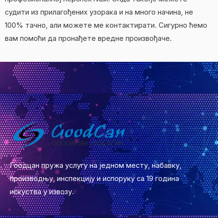
судити из прилагођених узорака и на много начина, не
100% тачно, али можете ме контактирати. Сигурно ћемо
вам помоћи да пронађете вредне произвођаче.
Гоодцан пружа услугу на једном месту, набавку,
производњу, инспекцију и испоруку са 19 година
искуства у извозу.