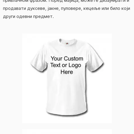
привлачном фразом. Поред мајица, можете дизајнирати и
продавати дуксеве, јакне, пуловере, кецеље или било који
други одевни предмет.