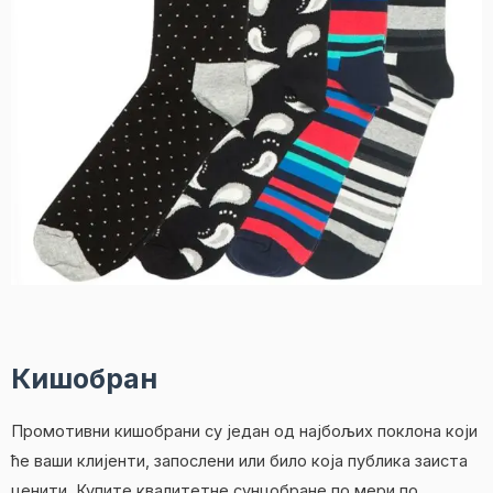
Кишобран
Промотивни кишобрани су један од најбољих поклона који
ће ваши клијенти, запослени или било која публика заиста
ценити. Купите квалитетне сунцобране по мери по