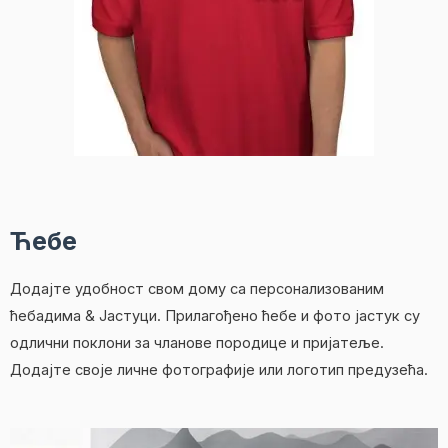
Ћебе
Додајте удобност свом дому са персонализованим
ћебадима & Јастуци. Прилагођено ћебе и фото јастук су
одлични поклони за чланове породице и пријатеље.
Додајте своје личне фотографије или логотип предузећа.