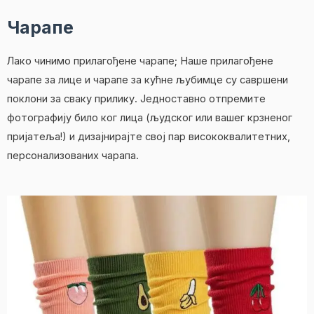
Чарапе
Лако чинимо прилагођене чарапе; Наше прилагођене
чарапе за лице и чарапе за кућне љубимце су савршени
поклони за сваку прилику. Једноставно отпремите
фотографију било ког лица (људског или вашег крзненог
пријатеља!) и дизајнирајте свој пар висококвалитетних,
персонализованих чарапа.