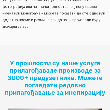
Укључивањем посебне поруке, ваших омиљених
фотографија или чак нечег једноставног, попут вашег
имена или монограма – можете показати да сте одвојили
додатно време и размишљали да ваши производи буду
значајни за вас.
У прошлости су наше услуге
прилагођавале производе за
3000+ предузетника. Можете
погледати редовно
прилагођавање за инспирацију