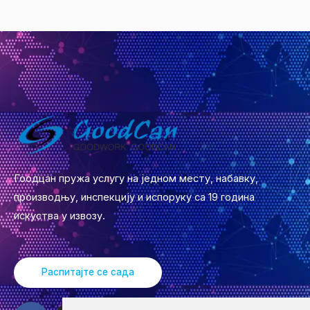
Гоодцан пружа услугу на једном месту, набавку,
производњу, инспекцију и испоруку са 19 година
искуства у извозу.
Распитајте се сада
Ф
И
И
Т
Л