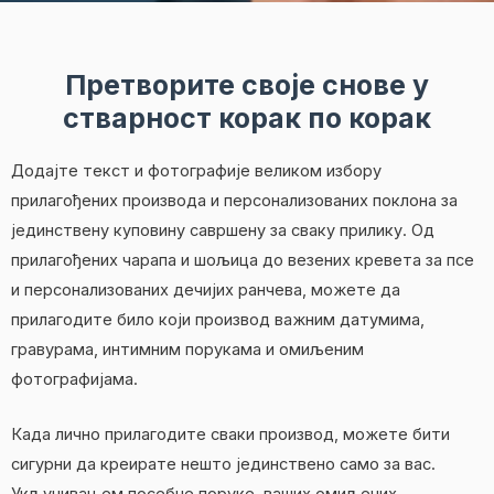
Претворите своје снове у
стварност корак по корак
Додајте текст и фотографије великом избору
прилагођених производа и персонализованих поклона за
јединствену куповину савршену за сваку прилику. Од
прилагођених чарапа и шољица до везених кревета за псе
и персонализованих дечијих ранчева, можете да
прилагодите било који производ важним датумима,
гравурама, интимним порукама и омиљеним
фотографијама.
Када лично прилагодите сваки производ, можете бити
сигурни да креирате нешто јединствено само за вас.