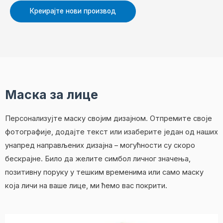
Креирајте нови производ
Маска за лице
Персонализујте маску својим дизајном. Отпремите своје
фотографије, додајте текст или изаберите један од наших
унапред направљених дизајна – могућности су скоро
бескрајне. Било да желите симбол личног значења,
позитивну поруку у тешким временима или само маску
која личи на ваше лице, ми ћемо вас покрити.