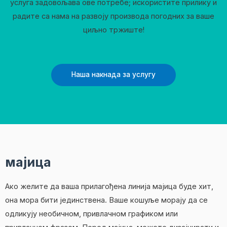
услуга задовољава ове потребе; искористите прилику и
радите са нама на развоју производа погодних за ваше
циљно тржиште!
Наша накнада за услугу
мајица
Ако желите да ваша прилагођена линија мајица буде хит,
она мора бити јединствена. Ваше кошуље морају да се
одликују необичном, привлачном графиком или