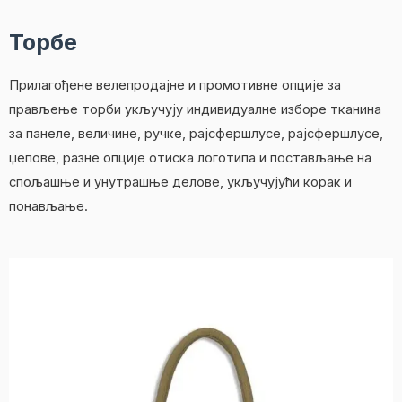
Торбе
Прилагођене велепродајне и промотивне опције за
прављење торби укључују индивидуалне изборе тканина
за панеле, величине, ручке, рајсфершлусе, рајсфершлусе,
џепове, разне опције отиска логотипа и постављање на
спољашње и унутрашње делове, укључујући корак и
понављање.