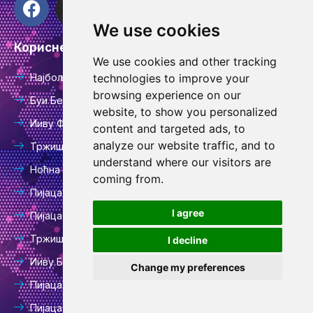
а
н
о
и
и
We use cookies
ц
с
у
к
н
Корисне везе
е
т
т
т
к
We use cookies and other tracking
б
а
у
о
е
Најбољи кинески агент за набавку
technologies to improve your
о
г
б
к
д
browsing experience on our
о
р
е
и
Буи Белтс Маркет
website, to show you personalized
к
а
н
Ииву Фестивал Црафт Маркет
content and targeted ads, to
м
analyze our website traffic, and to
Тржиште украса за косу Ииву
understand where our visitors are
Ноћна пијаца Ииву
coming from.
Пијаца чарапа Ииву
В
I agree
Пијаца вештачког цвећа Ииву
х
Тржиште намештаја Ииву
I decline
а
т
Ииву Божићна пијаца
Change my preferences
с
Пијаца Ииву Хуангиуан
а
Пијаца шалова Ииву