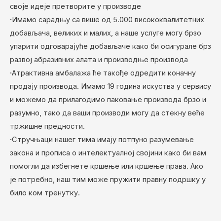
своје идеје претворите у производе
·
Имамо сарадњу са више од 5.000 висококвалитетних
добављача, великих и малих, а наше услуге могу брзо
упарити одговарајуће добављаче како би осигурале брз
развој абразивних алата и производње производа
·
Атрактивна амбалажа ће такође одредити коначну
продају производа. Имамо 19 година искуства у сервису
и можемо да прилагодимо паковање производа брзо и
разумно, тако да ваши производи могу да стекну веће
тржишне предности.
·
Стручњаци нашег тима имају потпуно разумевање
закона и прописа о интелектуалној својини како би вам
помогли да избегнете кршење или кршење права. Ако
је потребно, наш тим може пружити правну подршку у
било ком тренутку.