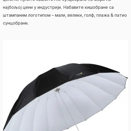
најбољој цени у индустрији. Набавите кишобране са
штампаним логотипом – мали, велики, голф, плажа & патио
сунцобрани.