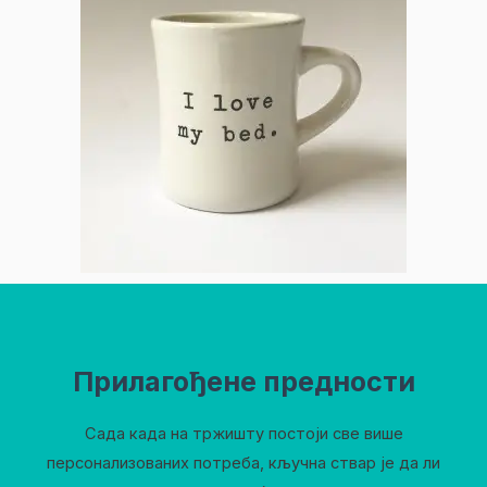
Прилагођене предности
Сада када на тржишту постоји све више
персонализованих потреба, кључна ствар је да ли