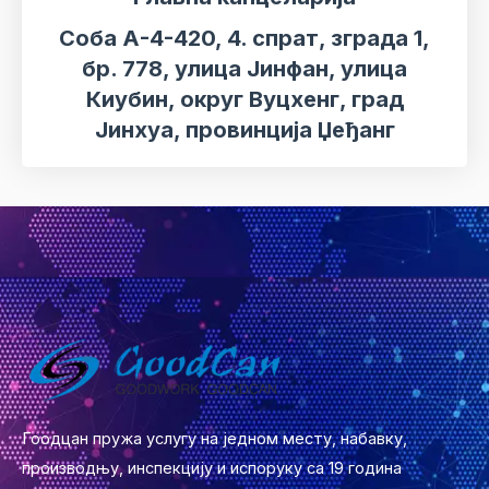
Соба А-4-420, 4. спрат, зграда 1,
бр. 778, улица Јинфан, улица
Киубин, округ Вуцхенг, град
Јинхуа, провинција Џеђанг
Гоодцан пружа услугу на једном месту, набавку,
производњу, инспекцију и испоруку са 19 година