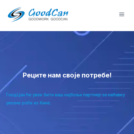
Пређи
Пла
на
Мен
садржај
Реците нам своје потребе!
ГоодЦан ће увек бити ваш најбољи партнер за набавку
увозне робе из Кине.