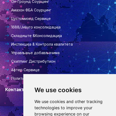
Он-Гроунд Соурцинг
Амазон ФБА Соурцинг
Цустомизед Сервице
1688/Јивуго консолидација
Складиште &Консолидација
Инспекција & Контрола квалитета
Управљање добављачима
Схиппинг Дистрибутион
Афтер Сервице
Политика приватности
We use cookies
Контакт информације
We use cookies and other tracking
инфо@гоодцансоурцинг.цом
technologies to improve your
browsing experience on our