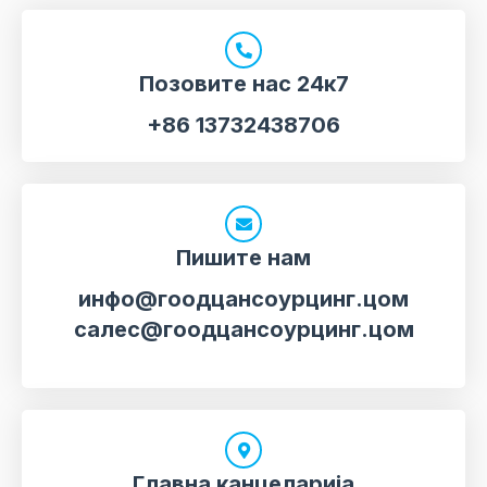
Позовите нас 24к7
+86 13732438706
Пишите нам
инфо@гоодцансоурцинг.цом
салес@гоодцансоурцинг.цом
Главна канцеларија