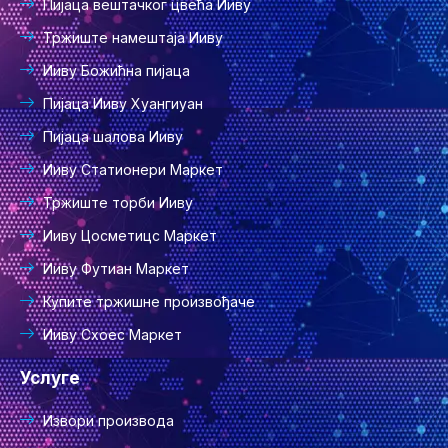
Пијаца вештачког цвећа Ииву
Тржиште намештаја Ииву
Ииву Божићна пијаца
Пијаца Ииву Хуангиуан
Пијаца шалова Ииву
Ииву Статионери Маркет
Тржиште торби Ииву
Ииву Цосметицс Маркет
Ииву Футиан Маркет
Купите тржишне произвођаче
Ииву Схоес Маркет
Услуге
Извори производа