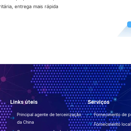
tária, entrega mais rápida
Links úteis
Serviços
Principal agente de terceirização
Fornecimento de p
da China
Fornecimento local