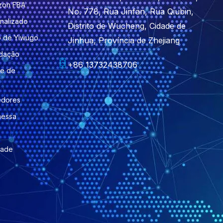
zon FBA
No. 778, Rua Jinfan, Rua Qiubin,
nalizado
Distrito de Wucheng, Cidade de
o de Yiwugo
Jinhua, Província de Zhejiang
idação
+86 13732438706
le de
edores
messa
dade