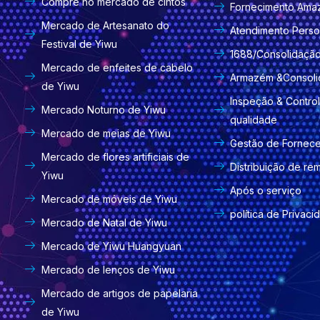
Compre no mercado de cintos
Fornecimento Ama
Mercado de Artesanato do
Atendimento Perso
Festival de Yiwu
1688/Consolidaçã
Mercado de enfeites de cabelo
Armazém &Consol
de Yiwu
Inspeção & Contro
Mercado Noturno de Yiwu
qualidade
Mercado de meias de Yiwu
Gestão de Fornec
Mercado de flores artificiais de
Distribuição de re
Yiwu
Após o serviço
Mercado de móveis de Yiwu
política de Privaci
Mercado de Natal de Yiwu
Mercado de Yiwu Huangyuan
Mercado de lenços de Yiwu
Mercado de artigos de papelaria
de Yiwu