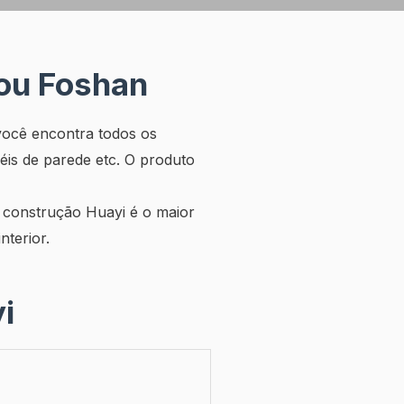
ou Foshan
você encontra todos os
éis de parede etc. O produto
 construção Huayi é o maior
terior.
i