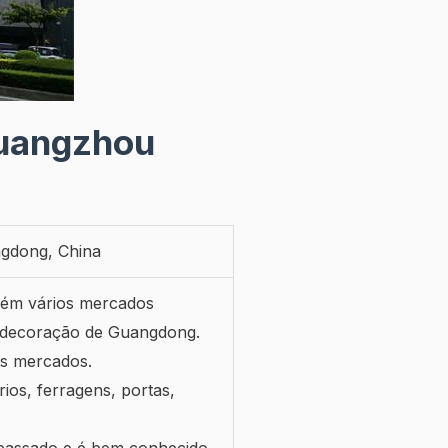
Guangzhou
ngdong, China
tém vários mercados
e decoração de Guangdong.
es mercados.
ios, ferragens, portas,
 passado e é bem conhecido