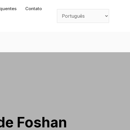
equentes
Contato
 de Foshan