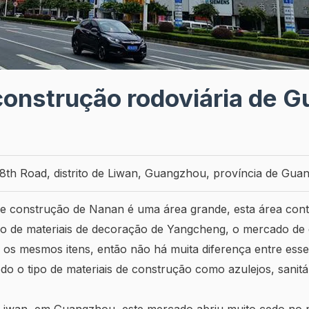
construção rodoviária de 
th Road, distrito de Liwan, Guangzhou, província de Gua
de construção de Nanan é uma área grande, esta área con
o de materiais de decoração de Yangcheng, o mercado d
 os mesmos itens, então não há muita diferença entre ess
o o tipo de materiais de construção como azulejos, sanitár
de Liwan, em Guangzhou, este mercado abriu muito cedo no