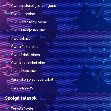
Yiwu mesterséges virágpiac
Yiwu bútorpiac
Yiwu karácsonyi vásár
Yiwu Huangyuan piac
Yiwu sálpiac
Yiwu írószer piac
Yiwu táskák piaca
Yiwu kozmetikai piac
Yiwu Futian piac
Vásároljon piaci gyártókat
Yiwu cipőpiac
Szolgáltatások
Termékforrás