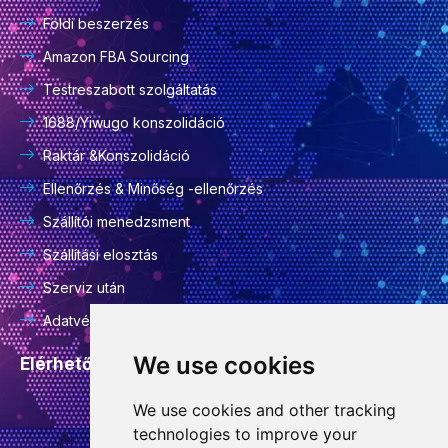
Földi beszerzés
Amazon FBA Sourcing
Testreszabott szolgáltatás
1688/Yiwugo konszolidáció
Raktár &Konszolidáció
Ellenőrzés & Minőség -ellenőrzés
Szállítói menedzsment
Szállítási elosztás
Szerviz után
Adatvédelmi szabályzat
We use cookies
Elérhetőségi adatok
We use cookies and other tracking
info@goodcansourcing.com
technologies to improve your