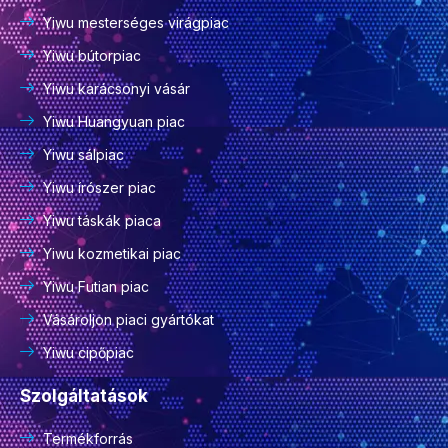
Yiwu mesterséges virágpiac
Yiwu bútorpiac
Yiwu karácsonyi vásár
Yiwu Huangyuan piac
Yiwu sálpiac
Yiwu írószer piac
Yiwu táskák piaca
Yiwu kozmetikai piac
Yiwu Futian piac
Vásároljon piaci gyártókat
Yiwu cipőpiac
Szolgáltatások
Termékforrás