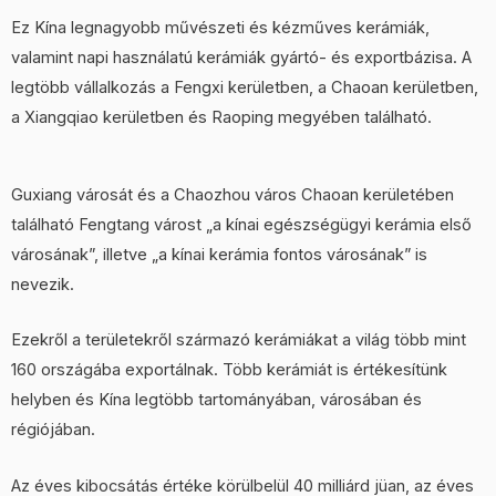
Ez Kína legnagyobb művészeti és kézműves kerámiák,
valamint napi használatú kerámiák gyártó- és exportbázisa. A
legtöbb vállalkozás a Fengxi kerületben, a Chaoan kerületben,
a Xiangqiao kerületben és Raoping megyében található.
Guxiang városát és a Chaozhou város Chaoan kerületében
található Fengtang várost „a kínai egészségügyi kerámia első
városának”, illetve „a kínai kerámia fontos városának” is
nevezik.
Ezekről a területekről származó kerámiákat a világ több mint
160 országába exportálnak. Több kerámiát is értékesítünk
helyben és Kína legtöbb tartományában, városában és
régiójában.
Az éves kibocsátás értéke körülbelül 40 milliárd jüan, az éves