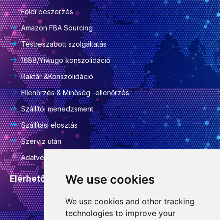
Földi beszerzés
Amazon FBA Sourcing
Testreszabott szolgáltatás
1688/Yiwugo konszolidáció
Raktár &Konszolidáció
Ellenőrzés & Minőség -ellenőrzés
Szállítói menedzsment
Szállítási elosztás
Szerviz után
Adatvédelmi szabályzat
We use cookies
Elérhetőségi adatok
We use cookies and other tracking
info@goodcansourcing.com
technologies to improve your