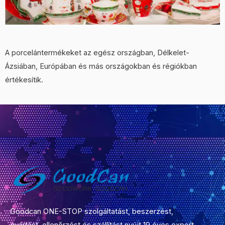
A porcelántermékeket az egész országban, Délkelet-
Ázsiában, Európában és más országokban és régiókban
értékesítik.
Goodcan ONE-STOP szolgáltatást, beszerzést,
gyártást, ellenőrzést és szállítást nyújt 19 éves export