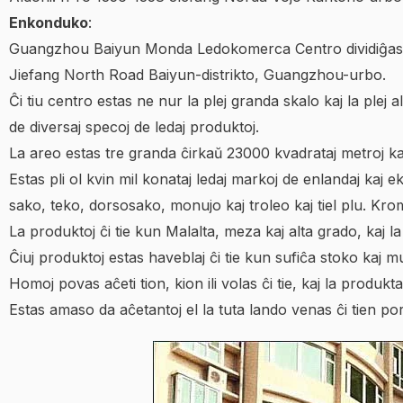
Enkonduko
:
Guangzhou Baiyun Monda Ledokomerca Centro dividiĝas e
Jiefang North Road Baiyun-distrikto, Guangzhou-urbo.
Ĉi tiu centro estas ne nur la plej granda skalo kaj la ple
de diversaj specoj de ledaj produktoj.
La areo estas tre granda ĉirkaŭ 23000 kvadrataj metroj kaj 
Estas pli ol kvin mil konataj ledaj markoj de enlandaj kaj 
sako, teko, dorsosako, monujo kaj troleo kaj tiel plu. Kr
La produktoj ĉi tie kun Malalta, meza kaj alta grado, kaj l
Ĉiuj produktoj estas haveblaj ĉi tie kun sufiĉa stoko kaj mul
Homoj povas aĉeti tion, kion ili volas ĉi tie, kaj la produkta
Estas amaso da aĉetantoj el la tuta lando venas ĉi tien por a