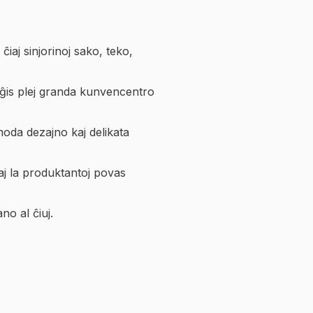
ĉiaj sinjorinoj sako, teko,
riĝis plej granda kunvencentro
 moda dezajno kaj delikata
 kaj la produktantoj povas
no al ĉiuj.