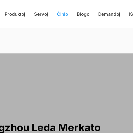
Produktoj
Servoj
Ĉinio
Blogo
Demandoj
K
gzhou Leda Merkato