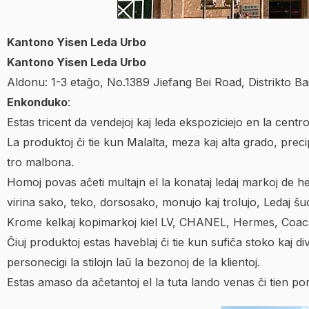
Kantono Yisen Leda Urbo
Kantono Yisen Leda Urbo
Aldonu: 1-3 etaĝo, No.1389 Jiefang Bei Road, Distrikto 
Enkonduko
:
Estas tricent da vendejoj kaj leda ekspoziciejo en la centro
La produktoj ĉi tie kun Malalta, meza kaj alta grado, preci
tro malbona.
Homoj povas aĉeti multajn el la konataj ledaj markoj de he
virina sako, teko, dorsosako, monujo kaj trolujo, Ledaj ŝuo
Krome kelkaj kopimarkoj kiel LV, CHANEL, Hermes, Coach, 
Ĉiuj produktoj estas haveblaj ĉi tie kun sufiĉa stoko kaj dive
personecigi la stilojn laŭ la bezonoj de la klientoj.
Estas amaso da aĉetantoj el la tuta lando venas ĉi tien por 