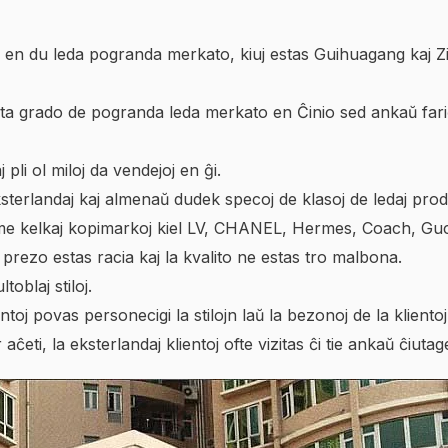
n du leda pogranda merkato, kiuj estas Guihuagang kaj Z
j alta grado de pogranda leda merkato en Ĉinio sed ankaŭ fa
pli ol miloj da vendejoj en ĝi.
eksterlandaj kaj almenaŭ dudek specoj de klasoj de ledaj prod
ome kelkaj kopimarkoj kiel LV, CHANEL, Hermes, Coach, Gucci
a prezo estas racia kaj la kvalito ne estas tro malbona.
toblaj stiloj.
ntoj povas personecigi la stilojn laŭ la bezonoj de la klientoj
ĉeti, la eksterlandaj klientoj ofte vizitas ĉi tie ankaŭ ĉiutag