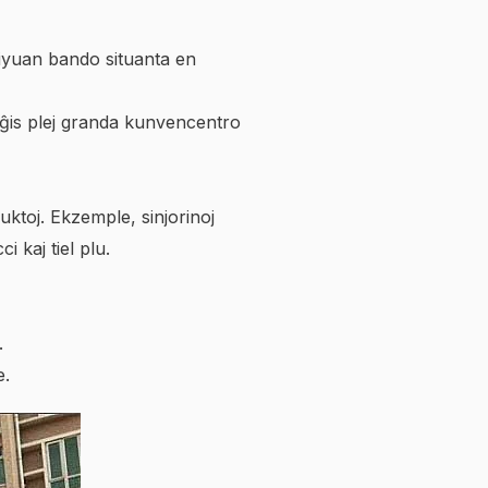
iyuan bando situanta en
riĝis plej granda kunvencentro
uktoj. Ekzemple, sinjorinoj
 kaj tiel plu.
.
e.