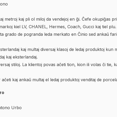
tono
metroj kaj pli ol miloj da vendejoj en ĝi. Ĉefe okupiĝas pri 
pimarkoj kiel LV, CHANEL, Hermes, Coach, Gucci kaj tiel plu.
j alta grado de pogranda leda merkato en Ĉinio sed ankaŭ fa
ksterlandaj kaj multaj diversaj klasoj de ledaj produktoj kun
aj kaj eksterlandaj.
rsaj stiloj. La klientoj povas aĉeti tion, kion ili volas ĉi tie,
aĉeti kaj ankaŭ multaj el ledaj produktoj venditaj de porcela
ro
antono Urbo