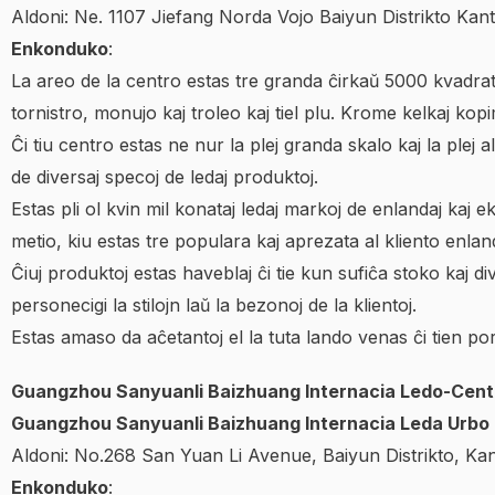
Aldoni: Ne. 1107 Jiefang Norda Vojo Baiyun Distrikto Kan
Enkonduko
:
La areo de la centro estas tre granda ĉirkaŭ 5000 kvadrataj 
tornistro, monujo kaj troleo kaj tiel plu. Krome kelkaj ko
Ĉi tiu centro estas ne nur la plej granda skalo kaj la ple
de diversaj specoj de ledaj produktoj.
Estas pli ol kvin mil konataj ledaj markoj de enlandaj kaj e
metio, kiu estas tre populara kaj aprezata al kliento enland
Ĉiuj produktoj estas haveblaj ĉi tie kun sufiĉa stoko kaj dive
personecigi la stilojn laŭ la bezonoj de la klientoj.
Estas amaso da aĉetantoj el la tuta lando venas ĉi tien por 
Guangzhou Sanyuanli Baizhuang Internacia Ledo-Cent
Guangzhou Sanyuanli Baizhuang Internacia Leda Urbo
Aldoni: No.268 San Yuan Li Avenue, Baiyun Distrikto, K
Enkonduko
: