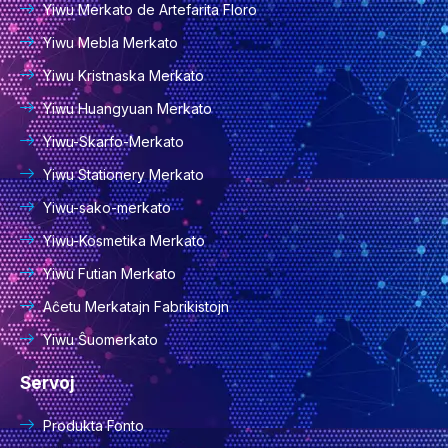
Yiwu Merkato de Artefarita Floro
Yiwu Mebla Merkato
Yiwu Kristnaska Merkato
Yiwu Huangyuan Merkato
Yiwu-Skarfo-Merkato
Yiwu Stationery Merkato
Yiwu-sako-merkato
Yiwu-Kosmetika Merkato
Yiwu Futian Merkato
Aĉetu Merkatajn Fabrikistojn
Yiwu Ŝuomerkato
Servoj
Produkta Fonto