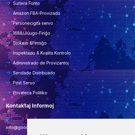
Surtera Fonto
Amazon FBA-Provizado
Personecigita servo
1688/Jiŭugo-Firiĝo
Stokejo &Firmiĝo
Inspektado & Kvalita Kontrolo
Administrado de Provizantoj
Sendado Distribuado
Post Servo
Privateca Politiko
Kontaktaj Informoj
info@goodcansourcing.com