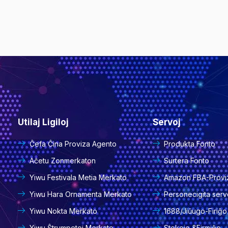
Utilaj Ligiloj
Servoj
Ĉefa Ĉina Proviza Agento
Produkta Fonto
Aĉetu Zonmerkaton
Surtera Fonto
Yiwu Festivala Metia Merkato
Amazon FBA-Provi
Yiwu Hara Ornamenta Merkato
Personecigita ser
Yiwu Nokta Merkato
1688/Jiŭugo-Firiĝo
Yiwu Ŝtrumpetoj Merkato
Stokejo &Firmiĝo