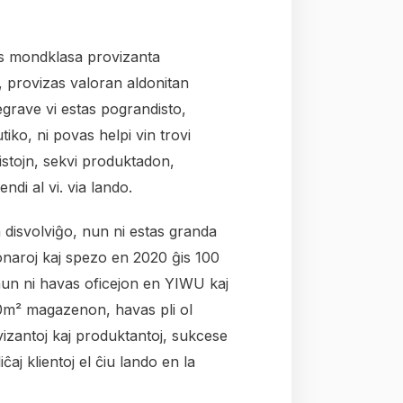
s mondklasa provizanta
 provizas valoran aldonitan
grave vi estas pograndisto,
tiko, ni povas helpi vin trovi
kistojn, sekvi produktadon,
endi al vi. via lando.
a disvolviĝo, nun ni estas granda
onaroj kaj spezo en 2020 ĝis 100
 nun ni havas oficejon en YIWU kaj
m² magazenon, havas pli ol
izantoj kaj produktantoj, sukcese
liĉaj klientoj el ĉiu lando en la