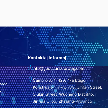
Kontaktaj Informoj
info@goodcansourcing.com
Ĉambro A-4-420, 4-a Etaĝo,
zado
Konstruaĵo 1, n-ro 778, Jinfan Street,
vo
Qiubin Street, Wucheng Distrikto,
Jinhua Urbo, Zhejiang-Provinco