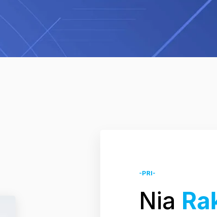
-PRI-
Nia
Ra