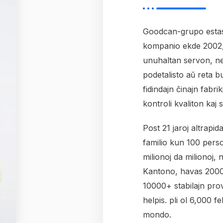
Goodcan-grupo esta
kompanio ekde 2002,
unuhaltan servon, ne
podetalisto aŭ reta bu
fidindajn ĉinajn fabri
kontroli kvaliton kaj s
Post 21 jaroj altrapid
familio kun 100 pers
milionoj da milionoj,
Kantono, havas 2000
10000+ stabilajn prov
helpis. pli ol 6,000 fe
mondo.