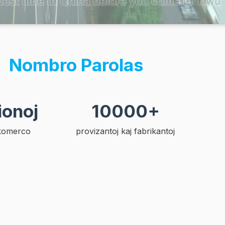
Nombro Parolas
ionoj
10000+
komerco
provizantoj kaj fabrikantoj