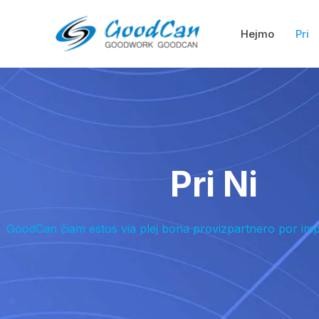
Saltu
al
Hejmo
Pri
enhavo
Pri Ni
GoodCan ĉiam estos via plej bona provizpartnero por impor