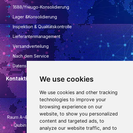
1688/Yiwugo-Konsolidierung
Lager &Konsolidierung
Inspektion & Qualitätskontrolle
Lieferantenmanagement
Versandverteilung
Nach dem Service
Datenschutzrichtlinie
We use cookies
Kontaktinformationen
We use cookies and other tracking
info@goodcansourcing.com
technologies to improve your
browsing experience on our
website, to show you personalized
Raum A-4-420, 4. Etage, Gebäude 1, Nr. 778, Jinfan Street,
content and targeted ads, to
Qiubin Street, Bezirk Wucheng, Stadt Jinhua, Provinz
analyze our website traffic, and to