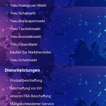
Yiwu Huangyuan-Markt
Yiwu-Schalmarkt
Yiwu-Briefpapiermarkt
Yiwu-Taschenmarkt
Yiwu-Kosmetikmarkt
Yiwu Futian Markt
Kaufen Sie Markthersteller
Yiwu-Schuhmarkt
Dienstleistungen
Produktbeschaffung
Beschaffung vor Ort
Amazon FBA-Beschaffung
Maßgeschneiderter Service