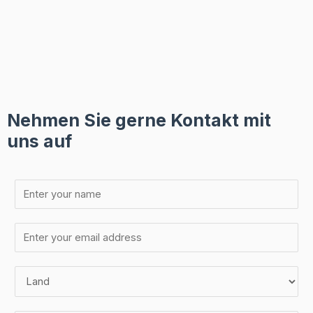
Nehmen Sie gerne Kontakt mit
uns auf
N
a
m
E
e
-
*
M
L
a
a
i
n