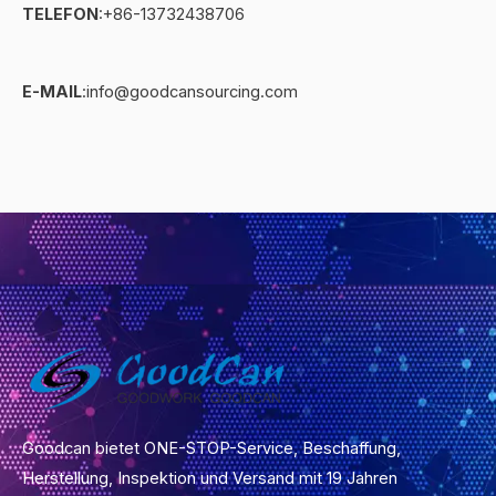
r
TELEFON
:+86-13732438706
N
a
E-MAIL
:info@goodcansourcing.com
c
h
r
i
c
h
t
*
Goodcan bietet ONE-STOP-Service, Beschaffung,
Herstellung, Inspektion und Versand mit 19 Jahren