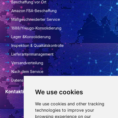
Beschaffung vor Ort
Amazon FBA-Beschaffung
Maßgeschneiderter Service
1688/Yiwugo-Konsolidierung
Lager &Konsolidierung
Inspektion & Qualitätskontrolle
Lieferantenmanagement
Versandverteilung
Nach dem Service
Datenschutzrichtlinie
We use cookies
Kontaktinformationen
We use cookies and other tracking
info@goodcansourcing.com
technologies to improve your
browsing experience on our