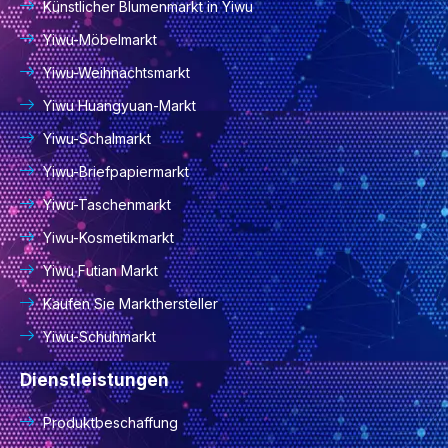
Künstlicher Blumenmarkt in Yiwu
Yiwu-Möbelmarkt
Yiwu-Weihnachtsmarkt
Yiwu Huangyuan-Markt
Yiwu-Schalmarkt
Yiwu-Briefpapiermarkt
Yiwu-Taschenmarkt
Yiwu-Kosmetikmarkt
Yiwu Futian Markt
Kaufen Sie Markthersteller
Yiwu-Schuhmarkt
Dienstleistungen
Produktbeschaffung