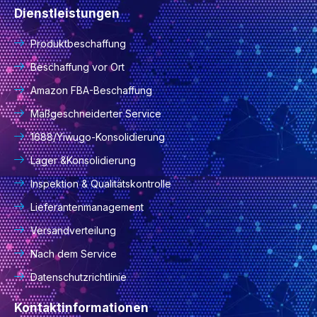
Dienstleistungen
Produktbeschaffung
Beschaffung vor Ort
Amazon FBA-Beschaffung
Maßgeschneiderter Service
1688/Yiwugo-Konsolidierung
Lager &Konsolidierung
Inspektion & Qualitätskontrolle
Lieferantenmanagement
Versandverteilung
Nach dem Service
Datenschutzrichtlinie
Kontaktinformationen