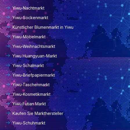
Yiwu-Nachtmarkt
Yiwu-Sockenmarkt
Künstlicher Blumenmarkt in Yiwu
Yiwu-Möbelmarkt
Yiwu-Weihnachtsmarkt
Yiwu Huangyuan-Markt
Yiwu-Schalmarkt
Yiwu-Briefpapiermarkt
Yiwu-Taschenmarkt
Yiwu-Kosmetikmarkt
Yiwu Futian Markt
Kaufen Sie Markthersteller
Yiwu-Schuhmarkt