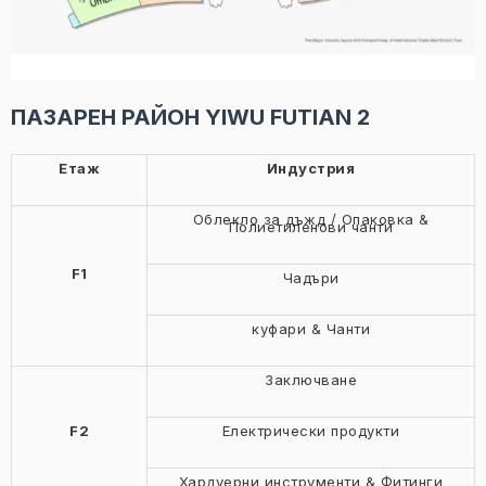
ПАЗАРЕН РАЙОН YIWU FUTIAN 2
Етаж
Индустрия
Облекло за дъжд / Опаковка &
Полиетиленови чанти
F1
Чадъри
куфари & Чанти
Заключване
F2
Електрически продукти
Хардуерни инструменти & Фитинги