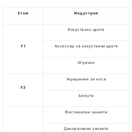
Етаж
Индустрия
Изкуствено цвете
F1
Аксесоар за изкуствени цветя
Играчки
Украшение за коса
F2
Бижута
Фестивални занаяти
Декоративни занаяти