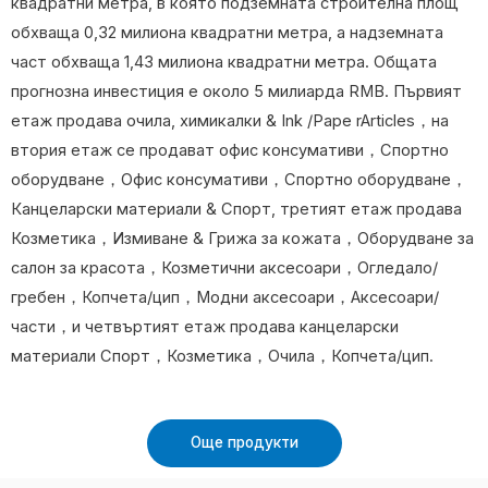
квадратни метра, в която подземната строителна площ
обхваща 0,32 милиона квадратни метра, а надземната
част обхваща 1,43 милиона квадратни метра. Общата
прогнозна инвестиция е около 5 милиарда RMB. Първият
етаж продава очила, химикалки & Ink /Pape rArticles，на
втория етаж се продават офис консумативи，Спортно
оборудване，Офис консумативи，Спортно оборудване，
Канцеларски материали & Спорт, третият етаж продава
Козметика，Измиване & Грижа за кожата，Оборудване за
салон за красота，Козметични аксесоари，Огледало/
гребен，Копчета/цип，Модни аксесоари，Аксесоари/
части，и четвъртият етаж продава канцеларски
материали Спорт，Козметика，Очила，Копчета/цип.
Още продукти