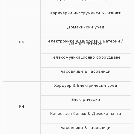
Хардуерни инструменти &Фитинги
Домакински уред
електроника & Цифрови / Батерии /
F3
Лампи / Фенери
Телекомуникационно оборудване
часовници & часовници
Хардуер & Електрически уред
Електрически
F4
Качествен багаж & Дамска чанта
часовници & часовници