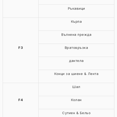
Ръкавици
Кърпа
Вълнена прежда
F3
Вратовръзка
дантела
Конци за шиене & Лента
Шал
F4
Колан
Сутиен & Бельо