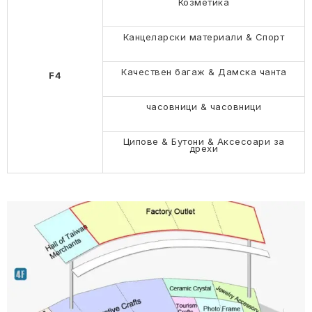
Козметика
Канцеларски материали & Спорт
Качествен багаж & Дамска чанта
F4
часовници & часовници
Ципове & Бутони & Аксесоари за
дрехи