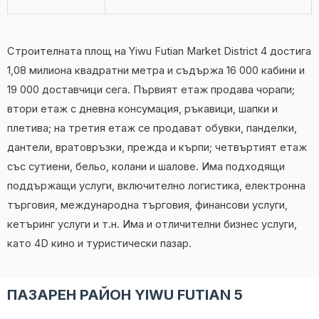
Строителната площ на Yiwu Futian Market District 4 достига
1,08 милиона квадратни метра и съдържа 16 000 кабини и
19 000 доставчици сега. Първият етаж продава чорапи;
втори етаж с дневна консумация, ръкавици, шапки и
плетива; на третия етаж се продават обувки, панделки,
дантели, вратовръзки, прежда и кърпи; четвъртият етаж
със сутиени, бельо, колани и шалове. Има подходящи
поддържащи услуги, включително логистика, електронна
търговия, международна търговия, финансови услуги,
кетъринг услуги и т.н. Има и отличителни бизнес услуги,
като 4D кино и туристически пазар.
ПАЗАРЕН РАЙОН YIWU FUTIAN 5