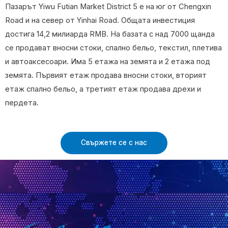
Пазарът Yiwu Futian Market District 5 е на юг от Chengxin
Road и на север от Yinhai Road. Общата инвестиция
достига 14,2 милиарда RMB. На базата с над 7000 щанда
се продават вносни стоки, спално бельо, текстил, плетива
и автоаксесоари. Има 5 етажа на земята и 2 етажа под
земята. Първият етаж продава вносни стоки, вторият
етаж спално бельо, а третият етаж продава дрехи и
пердета.
Свържете се с нас