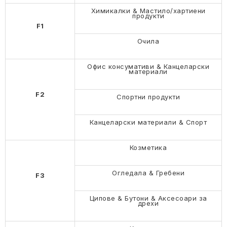
Химикалки & Мастило/хартиени
продукти
F1
Очила
Офис консумативи & Канцеларски
материали
F2
Спортни продукти
Канцеларски материали & Спорт
Козметика
Огледала & Гребени
F3
Ципове & Бутони & Аксесоари за
дрехи