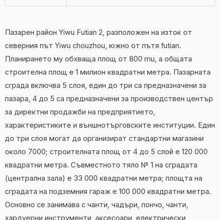
Пазарен район Yiwu Futian 2, разположен на изток от
северния път Yiwu chouzhou, южно от пътя futian.
Планирането му обхваща площ от 800 mu, а общата
строителна площ е 1 милион квадратни метра. Пазарната
сграда включва 5 слоя, един до три са предназначени за
пазара, 4 до 5 са ​​предназначени за производствен център
за директни продажби на предприятието,
характеристиките и външнотърговските институции. Един
до три слоя могат да организират стандартни магазини
около 7000; строителната площ от 4 до 5 слой е 120 000
квадратни метра. Съвместното тяло № 1 на сградата
(централна зала) е 33 000 квадратни метра; площта на
сградата на подземния гараж е 100 000 квадратни метра.
Основно се занимава с чанти, чадъри, пончо, чанти,
хардуерни инструменти, аксесоари, електрически