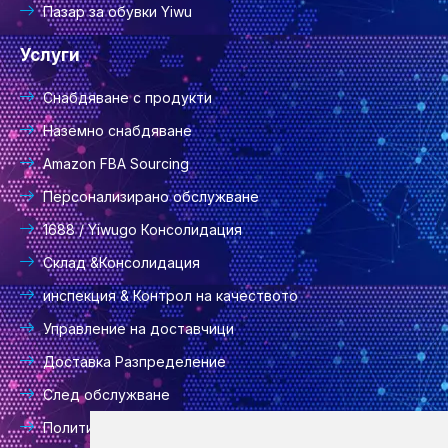
Пазар за обувки Yiwu
Услуги
Снабдяване с продукти
Наземно снабдяване
Amazon FBA Sourcing
Персонализирано обслужване
1688 / Yiwugo Консолидация
Склад &Консолидация
инспекция & Контрол на качеството
Управление на доставчици
Доставка Разпределение
След обслужване
Политика за поверителност