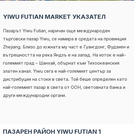
YIWU FUTIAN MARKET УКАЗАТЕЛ
Пазарът Yiwu Futian, наричан още международен
търговски пазар Yiwu, се намира в средата на провинция
Zhejiang. Близо до южната му част е Гуангдонг, Фудзиен и
вътрешността на река Яндзъ е на запад. На изток е най-
големият град – Шанхай, обърнат към Тихоокеанския
златен канал. Yiwu сега е най-големият център за
дистрибуция на стоки в света. Той беше определен като
най-големият пазар в света от ООН, световната банка и
други международни органи.
ПАЗАРЕН РАЙОН YIWU FUTIAN 1