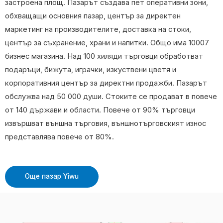
застроена площ. Пазарът създава пет оперативни зони,
обхващащи основния пазар, център за директен
маркетинг на производителите, доставка на стоки,
център за съхранение, храни и напитки. Общо има 10007
бизнес магазина. Над 100 хиляди търговци обработват
подаръци, бижута, играчки, изкуствени цветя и
корпоративния център за директни продажби. Пазарът
обслужва над 50 000 души. Стоките се продават в повече
от 140 държави и области. Повече от 90% търговци
извършват външна търговия, външнотърговският износ
представлява повече от 80%.
Още пазар Yiwu