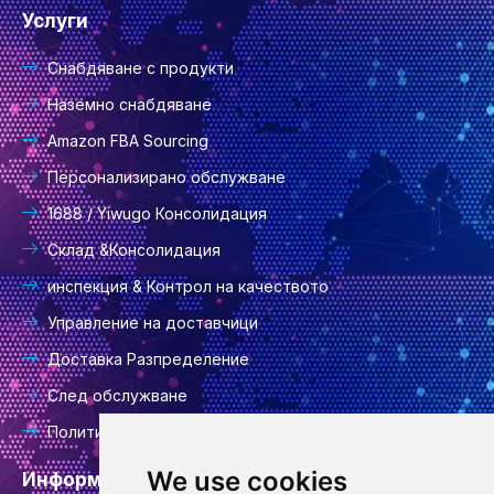
Услуги
Снабдяване с продукти
Наземно снабдяване
Amazon FBA Sourcing
Персонализирано обслужване
1688 / Yiwugo Консолидация
Склад &Консолидация
инспекция & Контрол на качеството
Управление на доставчици
Доставка Разпределение
След обслужване
Политика за поверителност
We use cookies
Информация за контакт