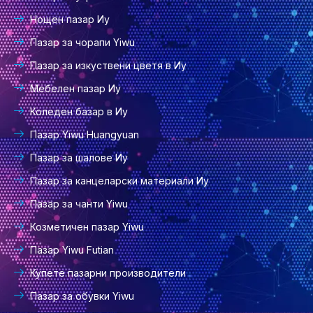
Нощен пазар Иу
Пазар за чорапи Yiwu
Пазар за изкуствени цветя в Иу
Мебелен пазар Иу
Коледен базар в Иу
Пазар Yiwu Huangyuan
Пазар за шалове Иу
Пазар за канцеларски материали Иу
Пазар за чанти Yiwu
Козметичен пазар Yiwu
Пазар Yiwu Futian
Купете пазарни производители
Пазар за обувки Yiwu