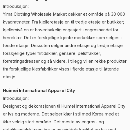
Introduksjon:
Yima Clothing Wholesale Market dekker et område på 30 000
kvadratmeter. Fra kjelleretasje en til tredje etasje er butikker;
kjellernivå en er hovedsakelig engasjert i engroshandel for
herreklær. Det er forskjellige kjente merkeklær som selges i
første etasje. Dessuten selger andre etasje og tredje etasje
forskjellige typer fritidsklær, gensere, pelsfrakker,
forretningsdresser og så videre. I tillegg vil en rekke produkter
fra forskjellige klesfabrikker vises i fjerde etasje til åttende
etasje.
Huimei International Apparel City
Introduksjon:
Designet og dekorasjonen til Huimei International Apparel City
er lys og moderne. Det selger klær i stil med Korea med et
ikke veldig stort område. Det meste av engros- og
detaljhandelsklærne her er av middels kvalitet og har god