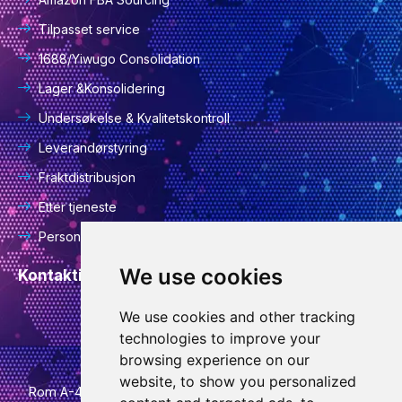
Tilpasset service
1688/Yiwugo Consolidation
Lager &Konsolidering
Undersøkelse & Kvalitetskontroll
Leverandørstyring
Fraktdistribusjon
Etter tjeneste
Personvernerklæring
We use cookies
Kontaktinformasjon
We use cookies and other tracking
info@goodcansourcing.com
technologies to improve your
browsing experience on our
website, to show you personalized
Rom A-4-420, 4. etasje, bygning 1, nr. 778, Jinfan Street,