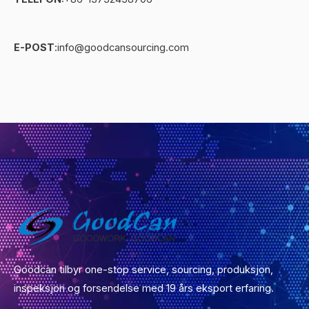
s
e
t
r
E-POST
:info@goodcansourcing.com
m
e
l
d
i
n
g
*
Goodcan tilbyr one-stop service, sourcing, produksjon,
inspeksjon og forsendelse med 19 års eksport erfaring.