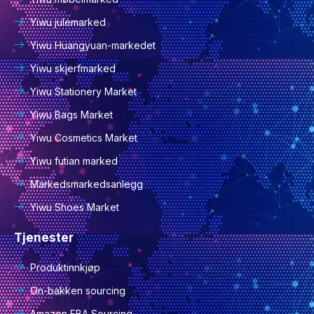
Yiwu julemarked
Yiwu Huangyuan-markedet
Yiwu skjerfmarked
Yiwu Stationery Market
Yiwu Bags Market
Yiwu Cosmetics Market
Yiwu futian marked
Markedsmarkedsanlegg
Yiwu Shoes Market
Tjenester
Produktinnkjøp
On-bakken sourcing
Amazon FBA Sourcing