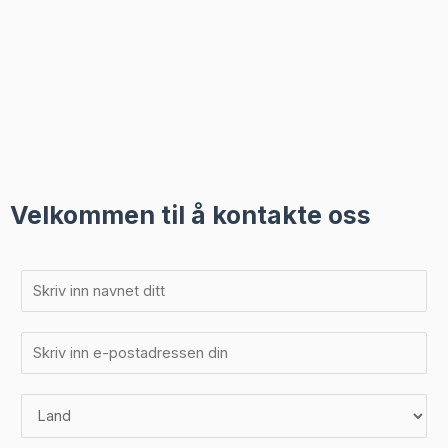
Velkommen til å kontakte oss
N
a
v
E
n
-
*
p
L
o
a