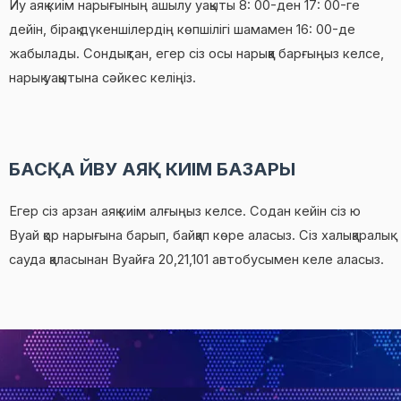
Иу аяқ киім нарығының ашылу уақыты 8: 00-ден 17: 00-ге
дейін, бірақ дүкеншілердің көпшілігі шамамен 16: 00-де
жабылады. Сондықтан, егер сіз осы нарыққа барғыңыз келсе,
нарық уақытына сәйкес келіңіз.
БАСҚА ЙВУ АЯҚ КИІМ БАЗАРЫ
Егер сіз арзан аяқ киім алғыңыз келсе. Содан кейін сіз ю
Вуай қор нарығына барып, байқап көре аласыз. Сіз халықаралық
сауда қаласынан Вуайға 20,21,101 автобусымен келе аласыз.