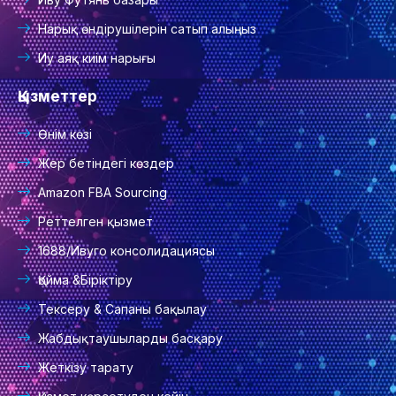
Нарық өндірушілерін сатып алыңыз
Иу аяқ киім нарығы
Қызметтер
Өнім көзі
Жер бетіндегі көздер
Amazon FBA Sourcing
Реттелген қызмет
1688/Ивуго консолидациясы
Қойма &Біріктіру
Тексеру & Сапаны бақылау
Жабдықтаушыларды басқару
Жеткізу тарату