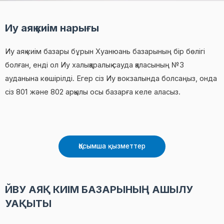
Иу аяқ киім нарығы
Иу аяқ киім базары бұрын Хуанюань базарының бір бөлігі
болған, енді ол Иу халықаралық сауда қаласының №3
ауданына көшірілді. Егер сіз Иу вокзалында болсаңыз, онда
сіз 801 және 802 арқылы осы базарға келе аласыз.
Қосымша қызметтер
ЙВУ АЯҚ КИІМ БАЗАРЫНЫҢ АШЫЛУ
УАҚЫТЫ