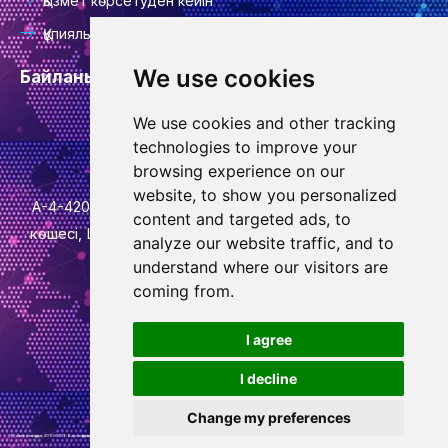
Қызмет көрсетуден кейін
Құпиялылық саясаты
We use cookies
Байланыс ақпараты
We use cookies and other tracking
info@goodcansourcing.com
technologies to improve your
browsing experience on our
website, to show you personalized
А-4-420 бөлмесі, 4-қабат, 1-ғимарат, №778, Цзиньфан
content and targeted ads, to
көшесі, Цюбин көшесі, Вучэн ауданы, Цзиньхуа қаласы,
analyze our website traffic, and to
Чжэцзян провинциясы
understand where our visitors are
coming from.
+86 13732438706
W
I agree
h
I decline
a
t
Change my preferences
s
© Авторлық құқық – 2010-2021 : Барлық құқықтар қорғалған.