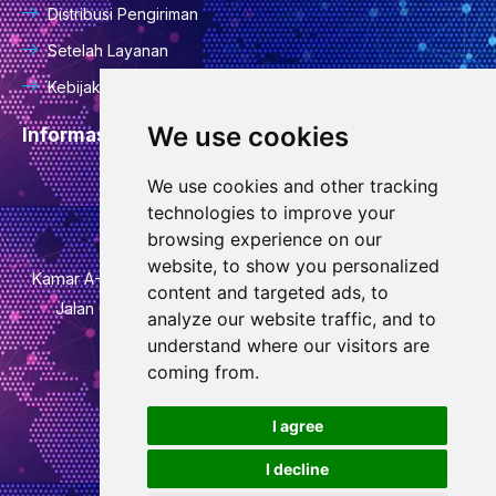
Distribusi Pengiriman
Setelah Layanan
Kebijakan Privasi
We use cookies
Informasi Kontak
We use cookies and other tracking
info@goodcansourcing.com
technologies to improve your
browsing experience on our
website, to show you personalized
Kamar A-4-420, Lantai 4, Gedung 1, No. 778, Jalan Jinfan,
content and targeted ads, to
Jalan Qiubin, Distrik Wucheng, Kota Jinhua, Provinsi
analyze our website traffic, and to
Zhejiang
understand where our visitors are
coming from.
+86 13732438706
a
I agree
d
I decline
a