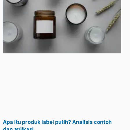
Apa itu produk label putih? Analisis contoh
dan aplikasi