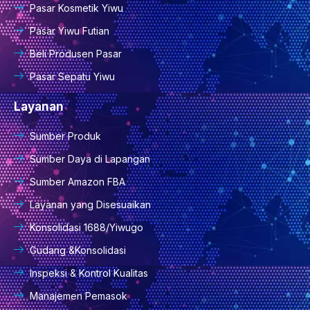
Pasar Kosmetik Yiwu
Pasar Yiwu Futian
Beli Produsen Pasar
Pasar Sepatu Yiwu
Layanan
Sumber Produk
Sumber Daya di Lapangan
Sumber Amazon FBA
Layanan yang Disesuaikan
Konsolidasi 1688/Yiwugo
Gudang &Konsolidasi
Inspeksi & Kontrol Kualitas
Manajemen Pemasok