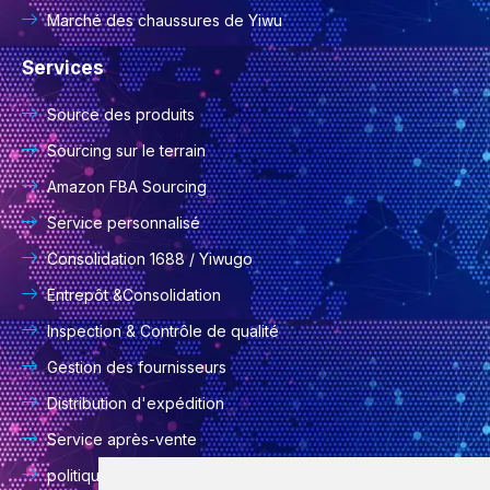
Marché des chaussures de Yiwu
Services
Source des produits
Sourcing sur le terrain
Amazon FBA Sourcing
Service personnalisé
Consolidation 1688 / Yiwugo
Entrepôt &Consolidation
Inspection & Contrôle de qualité
Gestion des fournisseurs
Distribution d'expédition
Service après-vente
politique de confidentialité