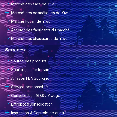
Marché des sacs de Yiwu
Marché des cosmétiques de Yiwu
Marché Futian de Yiwu
Acheter des fabricants du marché
Marché des chaussures de Yiwu
Services
Source des produits
Sourcing sur le terrain
Amazon FBA Sourcing
Service personnalisé
Consolidation 1688 / Yiwugo
Entrepôt &Consolidation
Inspection & Contrôle de qualité