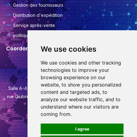
Gestion des fournisseurs
Distribution d'expédition
Service après-vente
politique de confidentialité
We use cookies
Coordonnées
We use cookies and other tracking
info@goodcansourcing.com
technologies to improve your
browsing experience on our
website, to show you personalized
Salle A-4-420, 4ème étage, bâtiment 1, n° 778, rue Jinfan,
content and targeted ads, to
rue Qiubin, district de Wucheng, ville de Jinhua, province du
analyze our website traffic, and to
Zhejiang
understand where our visitors are
coming from.
+86 13732438706
W
I agree
h