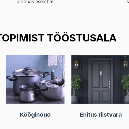
Jinhuas esikohal
s
OPIMIST TÖÖSTUSALA
Kööginõud
Ehitus riistvara