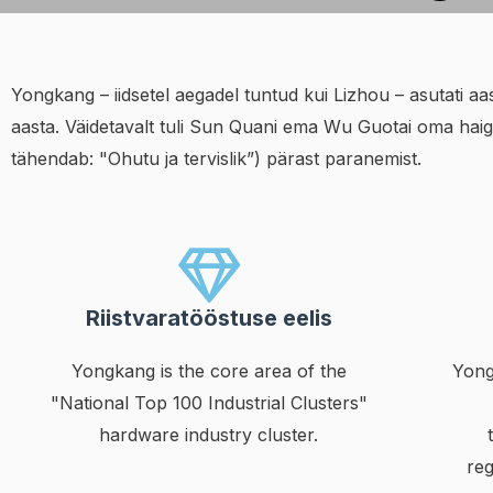
Yongkang – iidsetel aegadel tuntud kui Lizhou – asutati aa
aasta. Väidetavalt tuli Sun Quani ema Wu Guotai oma haig
tähendab: "Ohutu ja tervislik”) pärast paranemist.
Riistvaratööstuse eelis
Yongkang is the core area of the
Yong
"National Top 100 Industrial Clusters"
hardware industry cluster.
reg