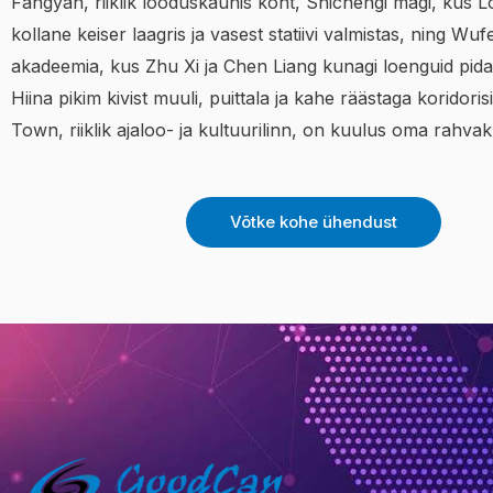
Fangyan, riiklik looduskaunis koht, Shichengi mägi, kus 
kollane keiser laagris ja vasest statiivi valmistas, ning Wuf
akadeemia, kus Zhu Xi ja Chen Liang kunagi loenguid pidasid
Hiina pikim kivist muuli, puittala ja kahe räästaga koridorisi
Town, riiklik ajaloo- ja kultuurilinn, on kuulus oma rahvak
Võtke kohe ühendust