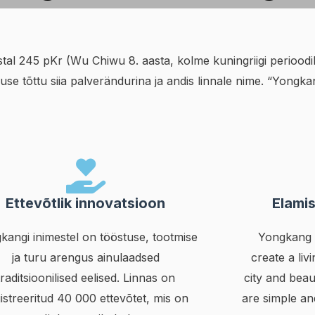
stal 245 pKr (Wu Chiwu 8. aasta, kolme kuningriigi perioodil
use tõttu siia palverändurina ja andis linnale nime. “Yong
Ettevõtlik innovatsioon
Elami
kangi inimestel on tööstuse, tootmise
Yongkang i
ja turu arengus ainulaadsed
create a li
traditsioonilised eelised. Linnas on
city and beau
istreeritud 40 000 ettevõtet, mis on
are simple an