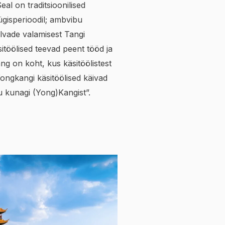
Seal on traditsioonilised
gisperioodil; ambvibu
lvade valamisest Tangi
sitöölised teevad peent tööd ja
ng on koht, kus käsitöölistest
Yongkangi käsitöölised käivad
u kunagi (Yong)Kangist”.