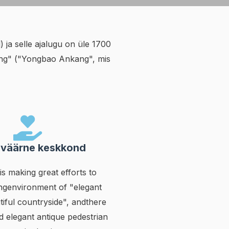
) ja selle ajalugu on üle 1700
kang" ("Yongbao Ankang", mis
sväärne keskkond
s making great efforts to
vingenvironment of "elegant
tiful countryside", andthere
d elegant antique pedestrian