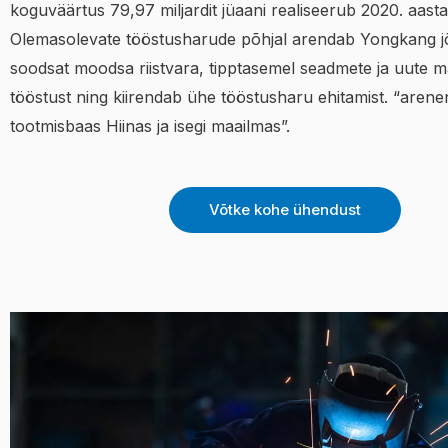
koguväärtus 79,97 miljardit jüaani realiseerub 2020. aasta
Olemasolevate tööstusharude põhjal arendab Yongkang jõ
soodsat moodsa riistvara, tipptasemel seadmete ja uute ma
tööstust ning kiirendab ühe tööstusharu ehitamist. “aren
tootmisbaas Hiinas ja isegi maailmas”.
Võtke kohe ühendust