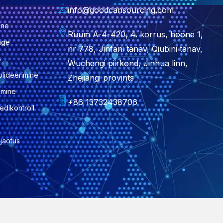
info@goodcansourcing.com
ine
Ruum A-4-420, 4. korrus, hoone 1,
nge
nr 778, Jinfani tänav, Qiubini tänav,
s
Wuchengi piirkond, Jinhua linn,
lideerimine
Zhejiangi provints
imine
+86 13732438706
edikontroll
jaotus