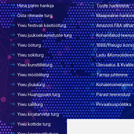
Hiina parim hankija
Toote hankimine
Osta rihmade turg
Maapealne hankim
Yiwu festivali käsitööturg
Amazoni FBA allha
Yiwu juuksekaunistuste turg
Kohandatud teenu
Yiwu ööturg
1688/Yiwugo konso
Yiwu sokiturg
Ladu &Konsolideer
Yiwu kunstlilleturg
Ülevaatus & Kvalite
Yiwu mööbliturg
Tarnija juhtimine
Yiwu jõuluturg
Kohaletoimetamise 
Yiwu Huangyuani turg
Pärast teenindust
Yiwu salliturg
Privaatsuspoliitika
Yiwu kirjatarvete turg
Yiwu kottide turg
Yiwu kosmeetikaturg