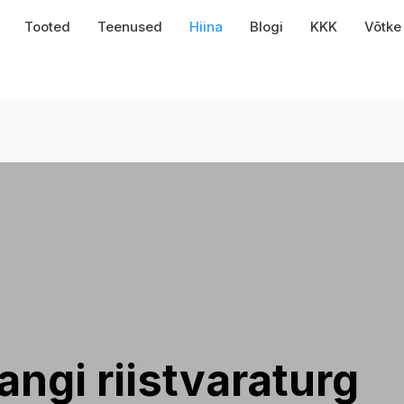
Tooted
Teenused
Hiina
Blogi
KKK
Võtke
ngi riistvaraturg