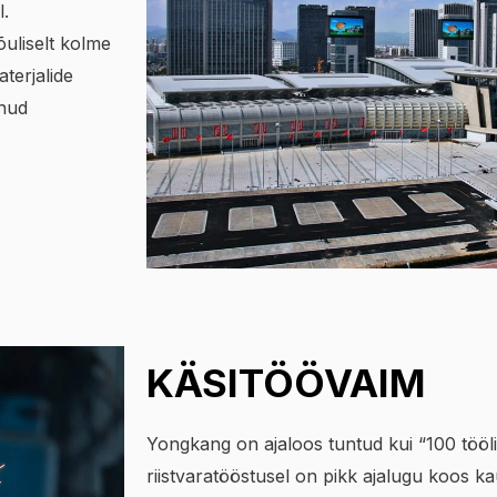
l.
uliselt kolme
terjalide
enud
KÄSITÖÖVAIM
Yongkang on ajaloos tuntud kui “100 tööli
riistvaratööstusel on pikk ajalugu koos ka