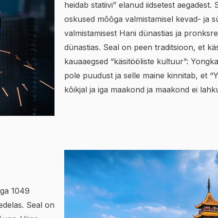
heidab statiivi” elanud iidsetest aegadest. 
oskused mõõga valmistamisel kevad- ja sü
valmistamisest Hani dünastias ja pronksre
dünastias. Seal on peen traditsioon, et kä
kauaaegsed “käsitööliste kultuur”: Yongka
pole puudust ja selle maine kinnitab, et “
kõikjal ja iga maakond ja maakond ei lahk
aga 1049
 edelas. Seal on