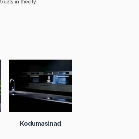
treets in thecity
Kodumasinad