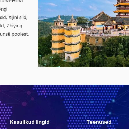
Lõuna-Hiina
engi
. Xijini sild,
ld, Zhiying
unsti poolest.
Kasulikud lingid
Teenused