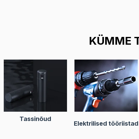
KÜMME T
Tassinõud
Elektrilised tööriistad