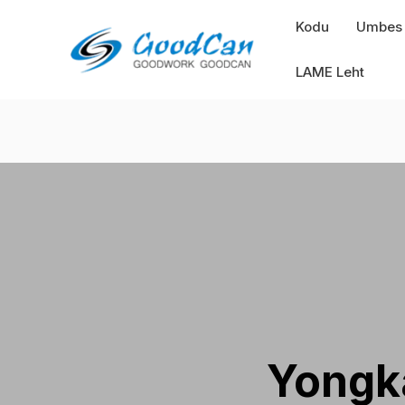
Mine
Kodu
Umbes
sisu
juurde
LAME Leht
Yongka