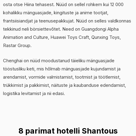
osta otse Hiina tehasest. Nüüd on sellel rohkem kui 12 000
kohalikku mänguasjade, kingituste ja anime tootjat,
frantsiisiandjat ja teenusepakkujat. Nüüd on selles valdkonnas
tekkinud neli börsiettevõtet. Need on Guangdongi Alpha
Animation and Culture, Huawei Toys Craft, Qunxing Toys,
Rastar Group.
Chenghai on nüüd moodustanud täieliku mänguasjade
tööstusliku keti, mis hõlmab mänguasjade kujundamist ja
arendamist, vormide valmistamist, tootmist ja töötlemist,
trükkimist ja pakkimist, näituste ja kaubanduse edendamist,
logistika levitamist ja nii edasi.
8 parimat hotelli Shantous