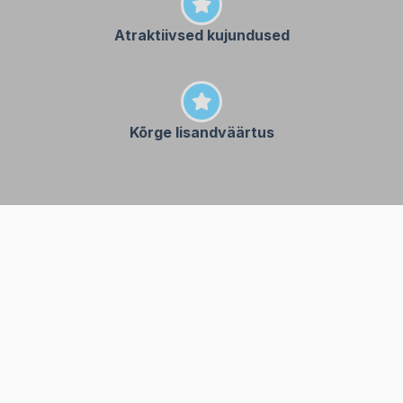
Atraktiivsed kujundused
Kõrge lisandväärtus