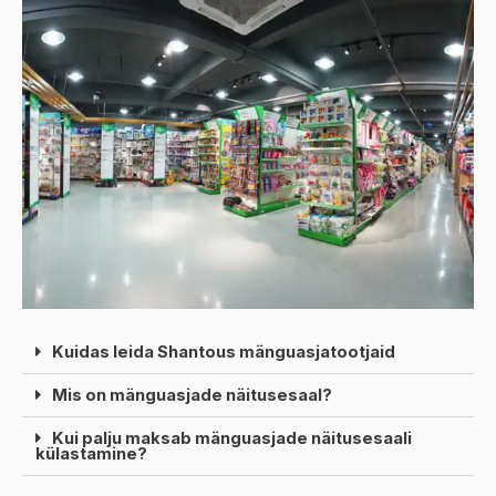
Kuidas leida Shantous mänguasjatootjaid
Mis on mänguasjade näitusesaal?
Kui palju maksab mänguasjade näitusesaali
külastamine?