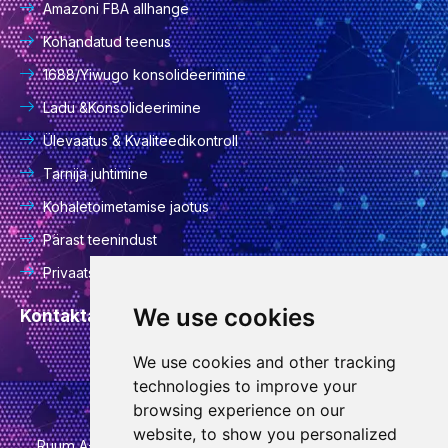
Amazoni FBA allhange
Kohandatud teenus
1688/Yiwugo konsolideerimine
Ladu &Konsolideerimine
Ülevaatus & Kvaliteedikontroll
Tarnija juhtimine
Kohaletoimetamise jaotus
Pärast teenindust
Privaatsuspoliitika
We use cookies
Kontaktandmed
We use cookies and other tracking
info@goodcansourcing.com
technologies to improve your
browsing experience on our
website, to show you personalized
Ruum A-4-420, 4. korrus, hoone 1, nr 778, Jinfani tänav,