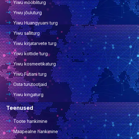
Yiwu mööbliturg
Yiwu jõuluturg
Yiwu Huangyuani turg
Yiwu salliturg
Yiwu kirjatarvete turg
Yiwu kottide turg
Yiwu kosmeetikaturg
Yiwu Futiani turg
Osta turutootjaid
Yiwu kingaturg
Teenused
Toote hankimine
Maapealne hankimine