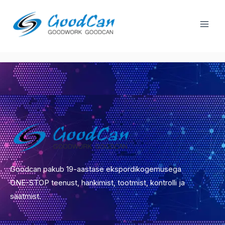
Mine
Esit
sisu
Tooted
juurde
Goodcan pakub 19-aastase ekspordikogemusega
ONE-STOP teenust, hankimist, tootmist, kontrolli ja
saatmist.