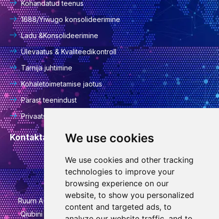
Kohandatud teenus
1688/Yiwugo konsolideerimine
Ladu &Konsolideerimine
Ülevaatus & Kvaliteedikontroll
Tarnija juhtimine
Kohaletoimetamise jaotus
Pärast teenindust
Privaatsuspoliitika
We use cookies
Kontaktandmed
We use cookies and other tracking
info@goodcansourcing.com
technologies to improve your
browsing experience on our
website, to show you personalized
Ruum A-4-420, 4. korrus, hoone 1, nr 778, Jinfani tänav,
content and targeted ads, to
Qiubini tänav, Wuchengi piirkond, Jinhua linn, Zhejiangi
analyze our website traffic, and to