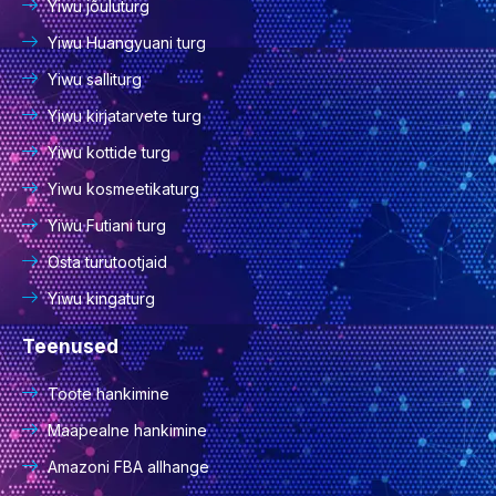
Yiwu jõuluturg
Yiwu Huangyuani turg
Yiwu salliturg
Yiwu kirjatarvete turg
Yiwu kottide turg
Yiwu kosmeetikaturg
Yiwu Futiani turg
Osta turutootjaid
Yiwu kingaturg
Teenused
Toote hankimine
Maapealne hankimine
Amazoni FBA allhange