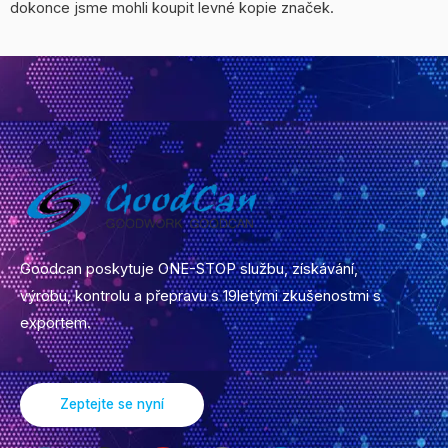
dokonce jsme mohli koupit levné kopie značek.
Goodcan poskytuje ONE-STOP službu, získávání,
výrobu, kontrolu a přepravu s 19letými zkušenostmi s
exportem.
Zeptejte se nyní