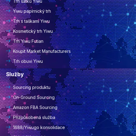
Trh šátků Yiwu
Yiwu papírnický trh
Trh s taškami Yiwu
Kosmetický trh Yiwu
Trh Yiwu Futian
Koupit Market Manufacturers
Trh obuvi Yiwu
Služby
Sourcing produktu
On-Ground Sourcing
Amazon FBA Sourcing
Přizpůsobená služba
1688/Yiwugo konsolidace