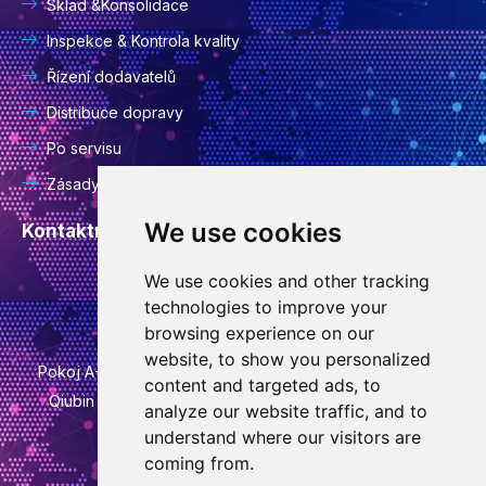
Sklad &Konsolidace
Inspekce & Kontrola kvality
Řízení dodavatelů
Distribuce dopravy
Po servisu
Zásady ochrany osobních údajů
We use cookies
Kontaktní informace
We use cookies and other tracking
info@goodcansourcing.com
technologies to improve your
browsing experience on our
website, to show you personalized
Pokoj A-4-420, 4. patro, budova 1, č. 778, Jinfan Street,
content and targeted ads, to
Qiubin Street, Wucheng District, Jinhua City, Zhejiang
analyze our website traffic, and to
Province
understand where our visitors are
coming from.